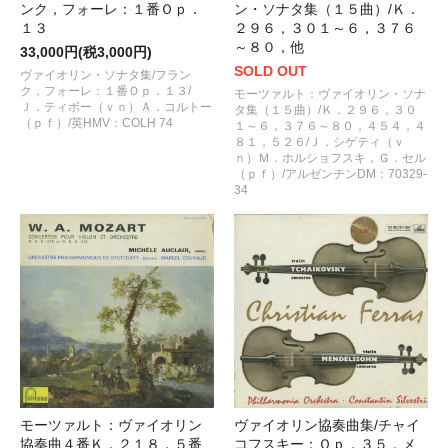
ンク，フォーレ：１番Ｏｐ．
ン・ソナタ集（１５曲）/Ｋ．
１３
２９６，３０１～６，３７６
～８０，他
33,000円(税3,000円)
SOLD OUT
ヴァイオリン・ソナタ集/フラン
ク，フォーレ：１番Ｏｐ．１３/
モーツァルト：ヴァイオリン・ソナ
Ｊ．ティボー（ｖｎ）Ａ．コルトー
タ集（１５曲）/Ｋ．２９６，３０
（ｐｆ）/英HMV：COLH 74
１～６，３７６～８０，４５４，４
８１，５２６/Ｊ．シゲティ（ｖ
ｎ）Ｍ．ホルショフスキ，Ｇ．セル
（ｐｆ）/アルゼンチンDM：70329-
34
モーツァルト：ヴァイオリン
ヴァイオリン協奏曲集/チャイ
協奏曲４番Ｋ．２１８，５番
コフスキー：Ｏｐ．３５，メ