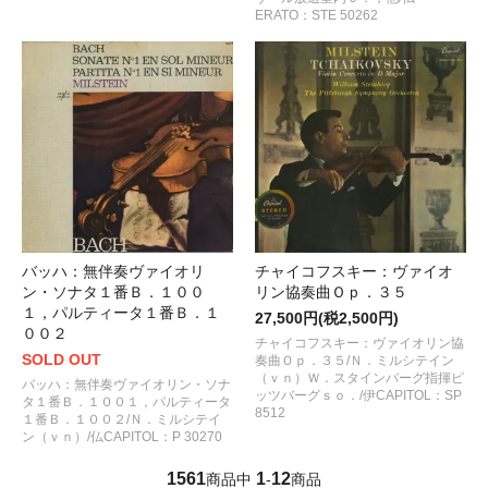
ERATO：STE 50262
バッハ：無伴奏ヴァイオリ
チャイコフスキー：ヴァイオ
ン・ソナタ１番Ｂ．１００
リン協奏曲Ｏｐ．３５
１，パルティータ１番Ｂ．１
27,500円(税2,500円)
００２
チャイコフスキー：ヴァイオリン協
SOLD OUT
奏曲Ｏｐ．３５/Ｎ．ミルシテイン
（ｖｎ）Ｗ．スタインバーグ指揮ピ
バッハ：無伴奏ヴァイオリン・ソナ
ッツバーグｓｏ．/伊CAPITOL：SP
タ１番Ｂ．１００１，パルティータ
8512
１番Ｂ．１００２/Ｎ．ミルシテイ
ン（ｖｎ）/仏CAPITOL：P 30270
1561
1
12
商品中
-
商品