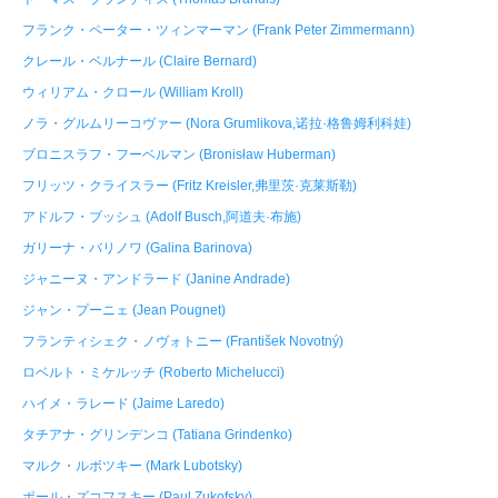
フランク・ペーター・ツィンマーマン (Frank Peter Zimmermann)
クレール・ベルナール (Claire Bernard)
ウィリアム・クロール (William Kroll)
ノラ・グルムリーコヴァー (Nora Grumlikova,诺拉·格鲁姆利科娃)
ブロニスラフ・フーベルマン (Bronisław Huberman)
フリッツ・クライスラー (Fritz Kreisler,弗里茨·克莱斯勒)
アドルフ・ブッシュ (Adolf Busch,阿道夫·布施)
ガリーナ・バリノワ (Galina Barinova)
ジャニーヌ・アンドラード (Janine Andrade)
ジャン・プーニェ (Jean Pougnet)
フランティシェク・ノヴォトニー (František Novotný)
ロベルト・ミケルッチ (Roberto Michelucci)
ハイメ・ラレード (Jaime Laredo)
タチアナ・グリンデンコ (Tatiana Grindenko)
マルク・ルボツキー (Mark Lubotsky)
ポール・ズコフスキー (Paul Zukofsky)