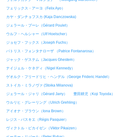
フェリックス・アーヨ（Felix Ayo）
カヤ・ダンチョフスカ (Kaja Danczowska)
ジェラール・プーレ（Gérard Poulet）
ウルフ・ヘルシャー（Ulf Hoelscher）
ジョセフ・フックス（Joseph Fuchs）
パトリス・フォンタナローザ （Patrice Fontanarosa）
ジャック・ゲステム（Jacques Ghestem）
ナイジェル・ケネディ（Nigel Kennedy）
ゲオルク・フリードリヒ・ヘンデル（George Frideric Handel）
ストイカ・ミラノヴァ (Stoika Milanova)
ジェラール・ジャリ（Gérard Jarry）
豊田耕児（Koji Toyoda）
ウルリヒ・グレーリング（Ulrich Grehling）
アイオナ・ブラウン（Iona Brown）
レジス・パスキエ（Régis Pasquier）
ヴィクトル・ピカイゼン（Viktor Pikaizen）
ペーター・リバール（Peter Rybar）