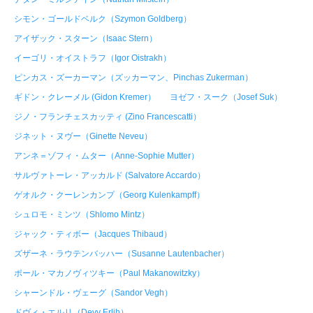
シモン・ゴールドベルク（Szymon Goldberg）
アイザック・スターン（Isaac Stern）
イーゴリ・オイストラフ（Igor Oistrakh）
ピンカス・ズーカーマン（ズッカーマン、Pinchas Zukerman）
ギドン・クレーメル (Gidon Kremer）
ヨゼフ・スーク（Josef Suk）
ジノ・フランチェスカッティ (Zino Francescatti）
ジネット・ヌヴー（Ginette Neveu）
アンネ＝ゾフィ・ムター（Anne-Sophie Mutter）
サルヴァトーレ・アッカルド (Salvatore Accardo）
ゲオルク・クーレンカンプ（Georg Kulenkampff）
シュロモ・ミンツ（Shlomo Mintz）
ジャック・ティボー（Jacques Thibaud）
ズザーネ・ラウテンバッハー（Susanne Lautenbacher）
ポール・マカノヴィツキー（Paul Makanowitzky）
シャーンドル・ヴェーグ（Sandor Vegh）
ドヴィ・エルリ（Devy Erlih）