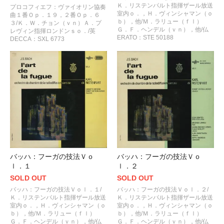
Ｋ．リステンパルト指揮ザール放送
プロコフィエフ：ヴァイオリン協奏
室内ｏ．，Ｈ．ヴィンシャマン（ｏ
曲１番Ｏｐ．１９，２番Ｏｐ．６
ｂ），他/Ｍ．ラリュー（ｆｌ）
３/Ｋ．Ｗ．チョン（ｖｎ）Ａ．プ
Ｇ．Ｆ．ヘンデル（ｖｎ），他/仏
レヴィン指揮ロンドンｓｏ．/英
ERATO：STE 50188
DECCA：SXL 6773
バッハ：フーガの技法Ｖｏ
バッハ：フーガの技法Ｖｏ
ｌ．１
ｌ．２
SOLD OUT
SOLD OUT
バッハ：フーガの技法Ｖｏｌ．１/
バッハ：フーガの技法Ｖｏｌ．２/
Ｋ．リステンパルト指揮ザール放送
Ｋ．リステンパルト指揮ザール放送
室内ｏ．，Ｈ．ヴィンシャマン（ｏ
室内ｏ．，Ｈ．ヴィンシャマン（ｏ
ｂ），他/Ｍ．ラリュー（ｆｌ）
ｂ），他/Ｍ．ラリュー（ｆｌ）
Ｇ．Ｆ．ヘンデル（ｖｎ），他/仏
Ｇ．Ｆ．ヘンデル（ｖｎ），他/仏