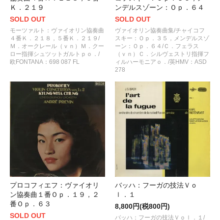
Ｋ．２１９
ンデルスゾーン：Ｏｐ．６４
SOLD OUT
SOLD OUT
モーツァルト：ヴァイオリン協奏曲
ヴァイオリン協奏曲集/チャイコフ
４番Ｋ．２１８，５番Ｋ．２１９/
スキー：Ｏｐ．３５，メンデルスゾ
Ｍ．オークレール（ｖｎ）Ｍ．クー
ーン：Ｏｐ．６４/Ｃ．フェラス
ロー指揮シュツットガルトｐｏ．/
（ｖｎ）Ｃ．シルヴェストリ指揮フ
欧FONTANA：698 087 FL
ィルハーモニアｏ．/英HMV：ASD
278
プロコフィエフ：ヴァイオリ
バッハ：フーガの技法Ｖｏ
ン協奏曲１番Ｏｐ．１９，２
ｌ．１
番Ｏｐ．６３
8,800円(税800円)
SOLD OUT
バッハ：フーガの技法Ｖｏｌ．１/