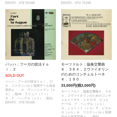
ERATO：STE 50188
ERATO：STU 70189
バッハ：フーガの技法Ｖｏ
モーツァルト：協奏交響曲
ｌ．２
Ｋ．３６４，２ヴァイオリン
のためのコンチェルトーネ
SOLD OUT
Ｋ．１９０
バッハ：フーガの技法Ｖｏｌ．２/
33,000円(税3,000円)
Ｋ．リステンパルト指揮ザール放送
室内ｏ．，Ｈ．ヴィンシャマン（ｏ
モーツァルト：協奏交響曲Ｋ．３６
ｂ），他/Ｍ．ラリュー（ｆｌ）
４，２ヴァイオリンのためのコンチ
Ｇ．Ｆ．ヘンデル（ｖｎ），他/仏
ェルトーネＫ．１９０/Ｏ．ビュヒ
ERATO：STE 50189
ナー/Ｇ．Ｆ．ヘンデル（ｖｎ）
Ｇ．シュミット（ｖａ）Ｐ．ピエル
ロ（ｏｂ）Ｋ．リステンパルト指揮
ザール放送室内ｏ．，他/仏