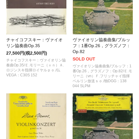
チャイコフスキー：ヴァイオ
ヴァイオリン協奏曲集/ブルッ
リン協奏曲Op.35
フ：1番Op.26，グラズノフ：
Op.82
27,500円(税2,500円)
SOLD OUT
チャイコフスキー：ヴァイオリン協
奏曲Op.35/Ｅ.モリーニ（ｖｎ）Ａ.
ヴァイオリン協奏曲集/ブルッフ：1
ロジンスキ指揮ロイヤルｐｏ./仏
番Op.26，グラズノフ：Op.82/Ｅ.モ
VEGA：C30S 152
リーニ（vn）Ｆ.フリッチャイ指揮
ベルリン放送ｓｏ./独DGG：138
044 SLPM