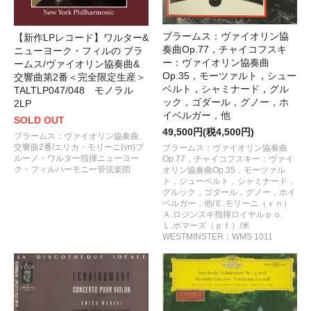
ブラームス：ヴァイオリン協
【新作LPレコード】ワルター&
奏曲Op.77，チャイコフスキ
ニューヨーク・フィルの ブラ
ー：ヴァイオリン協奏曲
ームス/ヴァイオリン協奏曲&
Op.35，モーツァルト，シュー
交響曲第2番＜完全限定生産＞
ベルト，シャミナード，グル
TALTLP047/048 モノラル
ック，ゴダール，グノー，ホ
2LP
イベルガー，他
SOLD OUT
49,500円(税4,500円)
ブラームス：ヴァイオリン協奏曲、
交響曲2番/エリカ・モリーニ(vn)ブ
ブラームス：ヴァイオリン協奏曲
ルーノ・ワルター指揮ニューヨー
Op.77，チャイコフスキー：ヴァイ
ク・フィルハーモニー管弦楽団
オリン協奏曲Op.35，モーツァル
ト，シューベルト，シャミナード，
グルック，ゴダール，グノー，ホイ
ベルガー，他/Ｅ.モリーニ（ｖｎ）
Ａ.ロジンスキ指揮ロイヤルｐｏ.
Ｌ.ポマーズ（ｐｆ）/米
WESTMINSTER：WMS 1011