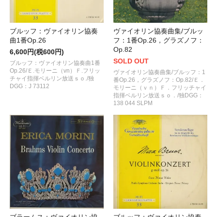
ブルッフ：ヴァイオリン協奏
ヴァイオリン協奏曲集/ブルッ
曲1番Op.26
フ：1番Op.26，グラズノフ：
Op.82
6,600円(税600円)
SOLD OUT
ブルッフ：ヴァイオリン協奏曲1番
Op.26/Ｅ.モリーニ（vn）Ｆ.フリッ
ヴァイオリン協奏曲集/ブルッフ：1
チャイ指揮ベルリン放送ｓｏ./独
番Op.26，グラズノフ：Op.82/Ｅ．
DGG：J 73112
モリーニ（ｖｎ）Ｆ．フリッチャイ
指揮ベルリン放送ｓｏ．/独DGG：
138 044 SLPM
ブラームス：ヴァイオリン協
ブルッフ：ヴァイオリン協奏