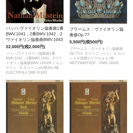
バッハ:ヴァイオリン協奏曲1番
ブラームス：ヴァイオリン協
BWV.1041，2番BWV.1042，2
奏曲Op.77
ヴァイオリン協奏曲BWV.1043
5,500円(税500円)
22,000円(税2,000円)
ブラームス：ヴァイオリン協奏曲
バッハ:ヴァイオリン協奏曲1番
Op.77/Ｅ.モリーニ（ｖｎ）Ａ.ロジ
BWV.1041，2番BWV.1042，2ヴァ
ンスキ指揮ロイヤルｐｏ./米
イオリン協奏曲BWV.1043/N.ミルシ
WESTMINSTER：XWN 18600
テイン，E.モリーニ(vn)室内o./独
ELECTROLA:SME 91683