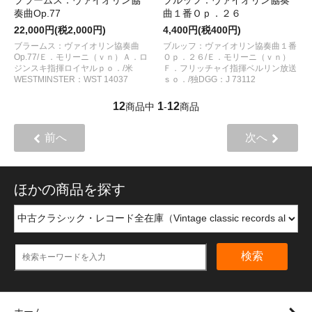
奏曲Op.77
曲１番Ｏｐ．２６
22,000円(税2,000円)
4,400円(税400円)
ブラームス：ヴァイオリン協奏曲
ブルッフ：ヴァイオリン協奏曲１番
Op.77/Ｅ．モリーニ（ｖｎ）Ａ．ロ
Ｏｐ．２６/Ｅ．モリーニ（ｖｎ）
ジンスキ指揮ロイヤルｐｏ．/米
Ｆ．フリッチャイ指揮ベルリン放送
WESTMINSTER：WST 14037
ｓｏ．/独DGG：J 73112
12
1
12
商品中
-
商品
前へ
次へ
ほかの商品を探す
検索
ホーム