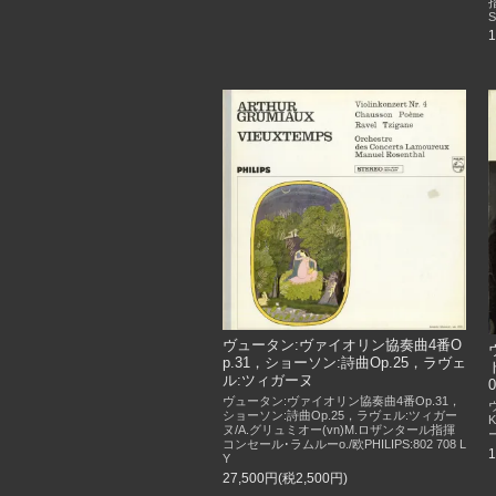
S
ヴュータン:ヴァイオリン協奏曲4番O
p.31，ショーソン:詩曲Op.25，ラヴェ
ル:ツィガーヌ
ヴュータン:ヴァイオリン協奏曲4番Op.31，
ショーソン:詩曲Op.25，ラヴェル:ツィガー
ヌ/A.グリュミオー(vn)M.ロザンタール指揮
ー
コンセール･ラムルーo./欧PHILIPS:802 708 L
Y
27,500円(税2,500円)