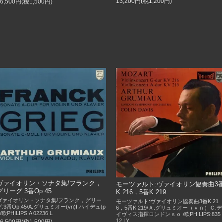
13,200円(税1,200円)
16,500円(税1,500円)
ヴァイオリン・ソナタ集/フランク，
モーツァルト:ヴァイオリン協奏曲3
グリーグ:3番Op.45
K.216，5番K.219
ヴァイオリン・ソナタ集/フランク，グリー
モーツァルト:ヴァイオリン協奏曲3番K.21
グ:3番Op.45/A.グリュミオー(vn)I.ハイデュ(p
6，5番K.219/Ａ.グリュミオー（ｖｎ）Ｃ.デ
)/欧PHILIPS:A 02236 L
イヴィス指揮ロンドンｓｏ./欧PHILIPS:835 
12 LY
16,500円(税1,500円)