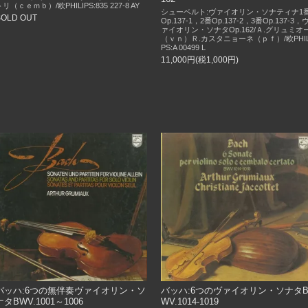
トリ（ｃｅｍｂ）/欧PHILIPS:835 227-8 AY
シューベルト:ヴァイオリン・ソナティナ1
SOLD OUT
Op.137-1，2番Op.137-2，3番Op.137-3，
ァイオリン・ソナタOp.162/Ａ.グリュミオ
（ｖｎ）Ｒ.カスタニョーネ（ｐｆ）/欧PHIL
PS:A 00499 L
11,000円(税1,000円)
バッハ:6つの無伴奏ヴァイオリン・ソ
バッハ:6つのヴァイオリン・ソナタ
ナタBWV.1001～1006
WV.1014-1019