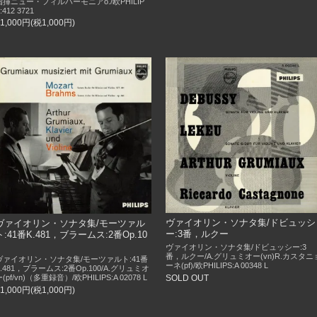
指揮ニュー・フィルハーモニアo./欧PHILIP
:412 3721
11,000円(税1,000円)
ヴァイオリン・ソナタ集/ドビュッシ
ヴァイオリン・ソナタ集/モーツァル
ー:3番，ルクー
ト:41番K.481，ブラームス:2番Op.10
0
ヴァイオリン・ソナタ集/ドビュッシー:3
番，ルクー/A.グリュミオー(vn)R.カスタニ
ヴァイオリン・ソナタ集/モーツァルト:41番
ーネ(pf)/欧PHILIPS:A 00348 L
K.481，ブラームス:2番Op.100/A.グリュミオ
SOLD OUT
(pf/vn)（多重録音）/欧PHILIPS:A 02078 L
11,000円(税1,000円)