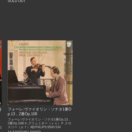
SOLD OUT
フォーレ:ヴァイオリン・ソナタ1番O
番
p.13，2番Op.108
フォーレ:ヴァイオリン・ソナタ1番Op.13，
2番Op.108/Ａ.グリュミオー（ｖｎ）Ｐ.クロ
スリー（ｐｆ）/欧PHILIPS:9500 534
1