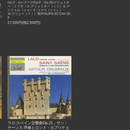
Op.9，セレナーデOp.8，Op.25/グリュミオ
番
ー・トリオ（Ａ.グリュミオー（ｖｎ）Ｇ.ヤ
ヴ
ンツェル（ｖａ）Ｅ.ツァコ（ｖｃ））
ー
Ｍ.ラリュー（ｆｌ）/欧PHILIPS:SC71AX 30
I
9
27,500円(税2,500円)
B
ラロ:スペイン交響曲Op.21，サン・
サーンス:序奏とロンド・カプリチョ