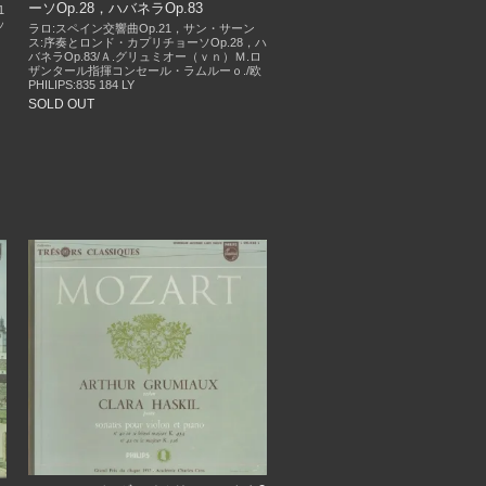
ーソOp.28，ハバネラOp.83
1
ッ
ラロ:スペイン交響曲Op.21，サン・サーン
ス:序奏とロンド・カプリチョーソOp.28，ハ
バネラOp.83/Ａ.グリュミオー（ｖｎ）Ｍ.ロ
ザンタール指揮コンセール・ラムルーｏ./欧
PHILIPS:835 184 LY
SOLD OUT