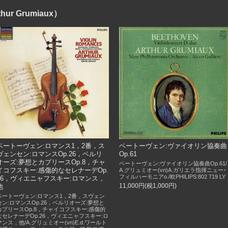
 Grumiaux）
ベートーヴェン:ロマンス1，2番，ス
ベートーヴェン:ヴァイオリン協奏曲
ヴェンセン:ロマンスOp.26，ベルリ
Op.61
オーズ:夢想とカプリースOp.8，チャ
ベートーヴェン:ヴァイオリン協奏曲Op.61/
イコフスキー:感傷的なセレナーデOp.
A.グリュミオー(vn)A.ガリエラ指揮ニュー･
フィルハーモニアo./欧PHILIPS:802 719 LY
26，ヴィエニャフスキー:ロマンス，
11,000円(税1,000円)
他
ベートーヴェン:ロマンス1，2番，スヴェン
セン:ロマンスOp.26，ベルリオーズ:夢想と
カプリースOp.8，チャイコフスキー:感傷的
なセレナーデOp.26，ヴィエニャフスキー:ロ
マンス，他/A.グリュミオー(vn)E.d.ワールト