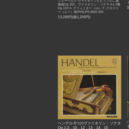
シューベルト:ヴァイオリンとピアノの二重
奏曲Op.162，ヴァイオリン・ソナチネ1-3番
Op.137/Ａ.グリュミオー（vn）Ｐ.クロスリ
ー（ｐｆ）/欧PHILIPS:9500 394
13,200円(税1,200円)
ヘンデル:6つのヴァイオリン・ソナタ
Op.1-3，10，12，13，14，15