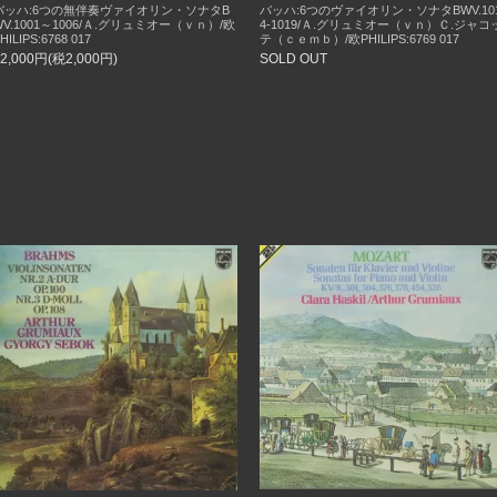
バッハ:6つの無伴奏ヴァイオリン・ソナタB
バッハ:6つのヴァイオリン・ソナタBWV.10
WV.1001～1006/Ａ.グリュミオー（ｖｎ）/欧
4-1019/Ａ.グリュミオー（ｖｎ）Ｃ.ジャコ
HILIPS:6768 017
テ（ｃｅｍｂ）/欧PHILIPS:6769 017
22,000円(税2,000円)
SOLD OUT