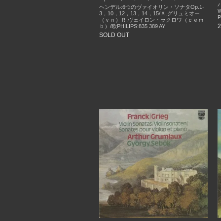
ヘンデル:6つのヴァイオリン・ソナタOp.1-
3，10，12，13，14，15/Ａ.グリュミオー
P
（ｖｎ）Ｒ.ヴェイロン・ラクロワ（ｃｅｍ
ｂ）/欧PHILIPS:835 389 AY
SOLD OUT