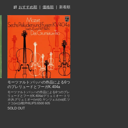
おすすめ順
|
価格順
|
新着順
モーツァルト:バッハの作品による6つ
のプレリュードとフーガK.404a
モーツァルト:バッハの作品による6つのプレ
リュードとフーガK.404a/グリュミオー･トリ
オ(A.グリュミオー(vn)G.ヤンツェル(va)E.ツ
ァコ(vc))/欧PHILIPS:6500 605
SOLD OUT