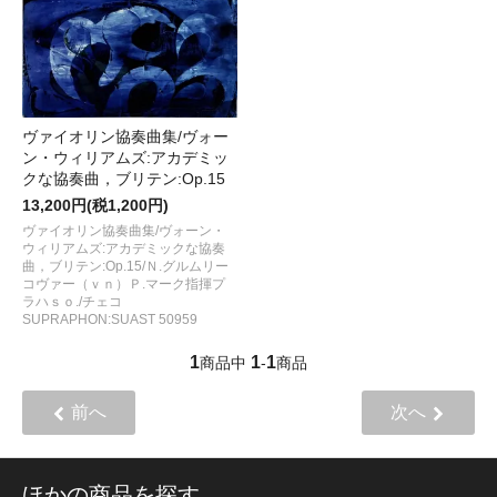
ヴァイオリン協奏曲集/ヴォー
ン・ウィリアムズ:アカデミッ
クな協奏曲，ブリテン:Op.15
13,200円(税1,200円)
ヴァイオリン協奏曲集/ヴォーン・
ウィリアムズ:アカデミックな協奏
曲，ブリテン:Op.15/Ｎ.グルムリー
コヴァー（ｖｎ）Ｐ.マーク指揮プ
ラハｓｏ./チェコ
SUPRAPHON:SUAST 50959
1
1
1
商品中
-
商品
前へ
次へ
ほかの商品を探す