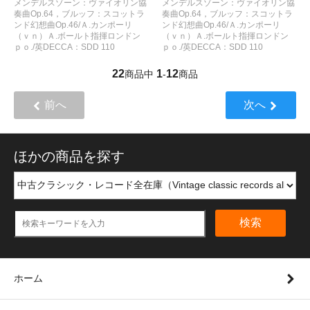
メンデルスゾーン：ヴァイオリン協
メンデルスゾーン：ヴァイオリン協
奏曲Op.64，ブルッフ：スコットラ
奏曲Op.64，ブルッフ：スコットラ
ンド幻想曲Op.46/Ａ.カンポーリ
ンド幻想曲Op.46/Ａ.カンポーリ
（ｖｎ）Ａ.ボールト指揮ロンドン
（ｖｎ）Ａ.ボールト指揮ロンドン
ｐｏ./英DECCA：SDD 110
ｐｏ./英DECCA：SDD 110
22
1
12
商品中
-
商品
前へ
次へ
ほかの商品を探す
検索
ホーム