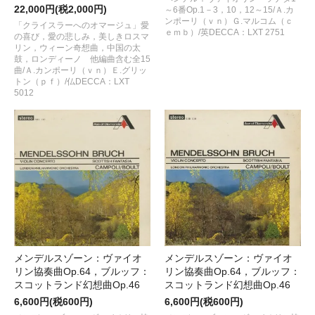
22,000円(税2,000円)
～6番Op.1－3，10，12～15/Ａ.カ
ンポーリ（ｖｎ）Ｇ.マルコム（ｃ
「クライスラーへのオマージュ」愛
ｅｍｂ）/英DECCA：LXT 2751
の喜び，愛の悲しみ，美しきロスマ
リン，ウィーン奇想曲，中国の太
鼓，ロンディーノ 他編曲含む全15
曲/Ａ.カンポーリ（ｖｎ）Ｅ.グリッ
トン（ｐｆ）/仏DECCA：LXT
5012
メンデルスゾーン：ヴァイオ
メンデルスゾーン：ヴァイオ
リン協奏曲Op.64，ブルッフ：
リン協奏曲Op.64，ブルッフ：
スコットランド幻想曲Op.46
スコットランド幻想曲Op.46
6,600円(税600円)
6,600円(税600円)