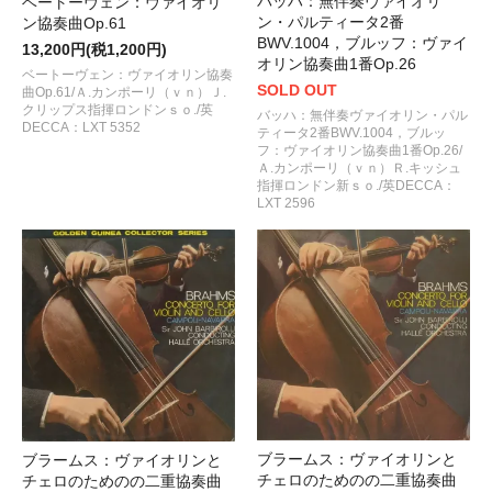
バッハ：無伴奏ヴァイオリ
ベートーヴェン：ヴァイオリ
ン・パルティータ2番
ン協奏曲Op.61
BWV.1004，ブルッフ：ヴァイ
13,200円(税1,200円)
オリン協奏曲1番Op.26
ベートーヴェン：ヴァイオリン協奏
SOLD OUT
曲Op.61/Ａ.カンポーリ（ｖｎ）Ｊ.
クリップス指揮ロンドンｓｏ./英
バッハ：無伴奏ヴァイオリン・パル
DECCA：LXT 5352
ティータ2番BWV.1004，ブルッ
フ：ヴァイオリン協奏曲1番Op.26/
Ａ.カンポーリ（ｖｎ）Ｒ.キッシュ
指揮ロンドン新ｓｏ./英DECCA：
LXT 2596
ブラームス：ヴァイオリンと
ブラームス：ヴァイオリンと
チェロのためのの二重協奏曲
チェロのためのの二重協奏曲