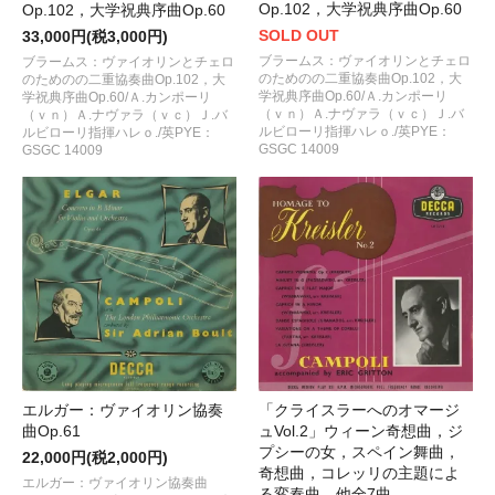
Op.102，大学祝典序曲Op.60
Op.102，大学祝典序曲Op.60
SOLD OUT
33,000円(税3,000円)
ブラームス：ヴァイオリンとチェロ
ブラームス：ヴァイオリンとチェロ
のためのの二重協奏曲Op.102，大
のためのの二重協奏曲Op.102，大
学祝典序曲Op.60/Ａ.カンポーリ
学祝典序曲Op.60/Ａ.カンポーリ
（ｖｎ）Ａ.ナヴァラ（ｖｃ）Ｊ.バ
（ｖｎ）Ａ.ナヴァラ（ｖｃ）Ｊ.バ
ルビローリ指揮ハレｏ./英PYE：
ルビローリ指揮ハレｏ./英PYE：
GSGC 14009
GSGC 14009
エルガー：ヴァイオリン協奏
「クライスラーへのオマージ
曲Op.61
ュVol.2」ウィーン奇想曲，ジ
プシーの女，スペイン舞曲，
22,000円(税2,000円)
奇想曲，コレッリの主題によ
エルガー：ヴァイオリン協奏曲
る変奏曲 他全7曲