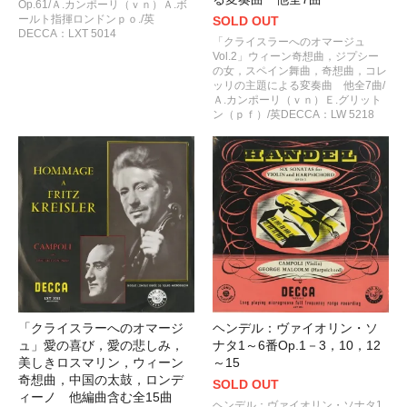
Op.61/Ａ.カンポーリ（ｖｎ）Ａ.ボ
ールト指揮ロンドンｐｏ./英
SOLD OUT
DECCA：LXT 5014
「クライスラーへのオマージュ
Vol.2」ウィーン奇想曲，ジプシー
の女，スペイン舞曲，奇想曲，コレ
ッリの主題による変奏曲 他全7曲/
Ａ.カンポーリ（ｖｎ）Ｅ.グリット
ン（ｐｆ）/英DECCA：LW 5218
「クライスラーへのオマージ
ヘンデル：ヴァイオリン・ソ
ュ」愛の喜び，愛の悲しみ，
ナタ1～6番Op.1－3，10，12
美しきロスマリン，ウィーン
～15
奇想曲，中国の太鼓，ロンデ
SOLD OUT
ィーノ 他編曲含む全15曲
ヘンデル：ヴァイオリン・ソナタ1