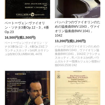
バッハ:2つのヴァイオリンのた
ベートーヴェン:ヴァイオリ
めの協奏曲BWV.1043，ヴァイ
ン・ソナタ3番Op.12－3，4番
オリン協奏曲BWV.1041，
Op.23
1042
16,500円(税1,500円)
13,200円(税1,200円)
ベートーヴェン:ヴァイオリン・ソ
バッハ:2つのヴァイオリンのための
ナタ3番Op.12－3，4番Op.23/Z.フ
協奏曲BWV.1043，ヴァイオリン協
ランチェスカッティ(vn)R.カサドシ
奏曲BWV.1041，1042/Z.フランチェ
ュ(pf)/米COLUMBIA:ML 4478
スカッティ，R.パスキエ(vn)R.バウ
ムガルトナー指揮ルツェルン祝祭o./
独DGG:2530 242