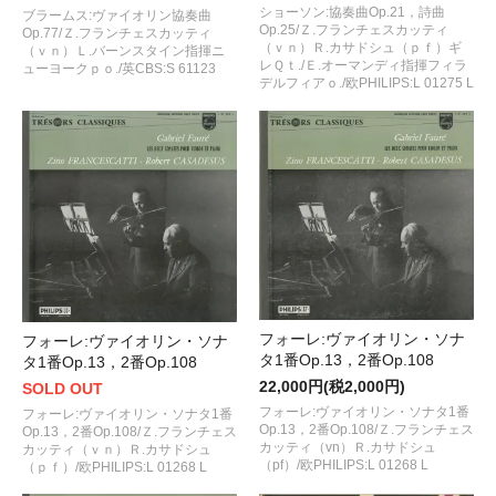
ショーソン:協奏曲Op.21，詩曲
ブラームス:ヴァイオリン協奏曲
Op.25/Ｚ.フランチェスカッティ
Op.77/Ｚ.フランチェスカッティ
（ｖｎ）Ｒ.カサドシュ（ｐｆ）ギ
（ｖｎ）Ｌ.バーンスタイン指揮ニ
レＱｔ./Ｅ.オーマンディ指揮フィラ
ューヨークｐｏ./英CBS:S 61123
デルフィアｏ./欧PHILIPS:L 01275 L
フォーレ:ヴァイオリン・ソナ
フォーレ:ヴァイオリン・ソナ
タ1番Op.13，2番Op.108
タ1番Op.13，2番Op.108
22,000円(税2,000円)
SOLD OUT
フォーレ:ヴァイオリン・ソナタ1番
フォーレ:ヴァイオリン・ソナタ1番
Op.13，2番Op.108/Ｚ.フランチェス
Op.13，2番Op.108/Ｚ.フランチェス
カッティ（vn）Ｒ.カサドシュ
カッティ（ｖｎ）Ｒ.カサドシュ
（pf）/欧PHILIPS:L 01268 L
（ｐｆ）/欧PHILIPS:L 01268 L