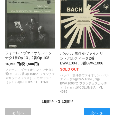
フォーレ：ヴァイオリン・ソ
バッハ：無伴奏ヴァイオリ
ナタ1番Op.13，2番Op.108
ン・パルティータ2番
BWV.1004，3番BWV.1006
16,500円(税1,500円)
SOLD OUT
フォーレ：ヴァイオリン・ソナタ1
番Op.13，2番Op.108/Ｚ.フランチェ
バッハ：無伴奏ヴァイオリン・パル
スカッティ（ｖｎ）Ｒ.カサドシュ
ティータ2番BWV.1004，3番
（ｐｆ）/欧PHILIPS：L 01268 L
BWV.1006/Ｚ.フランチェスカッテ
ィ（ｖｎ）/米COLUMBIA：ML
4935
16
1
12
商品中
-
商品
前へ
次へ