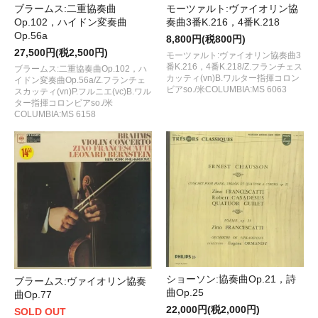
ブラームス:二重協奏曲
モーツァルト:ヴァイオリン協
Op.102，ハイドン変奏曲
奏曲3番K.216，4番K.218
Op.56a
8,800円(税800円)
27,500円(税2,500円)
モーツァルト:ヴァイオリン協奏曲3
番K.216，4番K.218/Z.フランチェス
ブラームス:二重協奏曲Op.102，ハ
カッティ(vn)B.ワルター指揮コロン
イドン変奏曲Op.56a/Z.フランチェ
ビアso./米COLUMBIA:MS 6063
スカッティ(vn)P.フルニエ(vc)B.ワル
ター指揮コロンビアso./米
COLUMBIA:MS 6158
ショーソン:協奏曲Op.21，詩
ブラームス:ヴァイオリン協奏
曲Op.25
曲Op.77
22,000円(税2,000円)
SOLD OUT