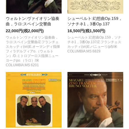
ウォルトン:ヴァイオリン協奏
シューベルト:幻想曲Op.159，
曲，ラロ:スペイン交響曲
ソナチネ1，3番Op.137
22,000円(税2,000円)
16,500円(税1,500円)
ウォルトン:ヴァイオリン協奏曲，
シューベルト:幻想曲Op.159，ソナ
ラロ:スペイン交響曲/Z.フランチェ
チネ1，3番Op.137/Z.フランチェス
スカッティ(vn)E.オーマンディ指揮
カッティ(vn)E.バニョーリ(pf)/米
フィラデルフィアo.（ウォルト
COLUMBIA:MS 6829
ン）/D.ミトロプーロス指揮ニュー
ヨークpo.（ラロ）/米
COLUMBIA:MS 6201