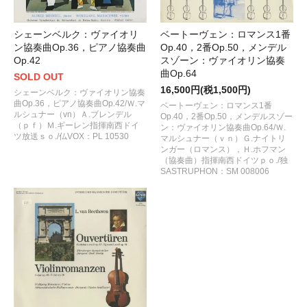
シェーンベルク：ヴァイオリ
ベートーヴェン：ロマンス1番
ン協奏曲Op.36，ピアノ協奏曲
Op.40，2番Op.50，メンデル
Op.42
スゾーン：ヴァイオリン協奏
曲Op.64
SOLD OUT
16,500円(税1,500円)
シェーンベルク：ヴァイオリン協奏
曲Op.36，ピアノ協奏曲Op.42/Ｗ.マ
ベートーヴェン：ロマンス1番
ルシュナー（vn）Ａ.ブレンデル
Op.40，2番Op.50，メンデルスゾー
（ｐｆ）Ｍ.ギーレン指揮南西ドイ
ン：ヴァイオリン協奏曲Op.64/Ｗ.
ツ放送ｓｏ./仏VOX：PL 10530
マルシュナー（ｖｎ）Ｇ.ナイトリ
ンガー（ロマンス），Ｈ.ホフマン
（協奏曲）指揮南西ドイツｐｏ./独
SASTRUPHON：SM 008006