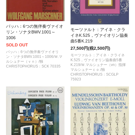
バッハ：6つの無伴奏ヴァイオ
モーツァルト：アイネ・クラ
リン・ソナタBWV.1001～
イネK.525，ヴァイオリン協奏
1006
曲5番K.219
SOLD OUT
27,500円(税2,500円)
バッハ：6つの無伴奏ヴァイオリ
モーツァルト：アイネ・クライネ
ン・ソナタBWV.1001～1006/Ｗ.マ
K.525，ヴァイオリン協奏曲5番
ルシュナー（ｖｎ）/独
K.219/Ｗ.マルシュナー（vn）指揮
CHRISTOPHORUS：SCK 70335
マルシュナーｃｏ./独
CHRISTOPHORUS：SCGLP
75923