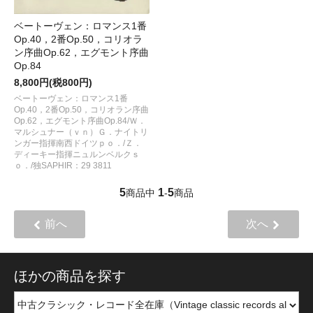
ベートーヴェン：ロマンス1番
Op.40，2番Op.50，コリオラ
ン序曲Op.62，エグモント序曲
Op.84
8,800円(税800円)
ベートーヴェン：ロマンス1番
Op.40，2番Op.50，コリオラン序曲
Op.62，エグモント序曲Op.84/Ｗ．
マルシュナー（ｖｎ）Ｇ．ナイトリ
ンガー指揮南西ドイツｐｏ．/Ｚ．
ディーキー指揮ニュルンベルクｓ
ｏ．/独SAPHIR：29 3811
5
1
5
商品中
-
商品
前へ
次へ
ほかの商品を探す