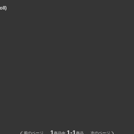
ll)
1
1-1
前のページ
次のページ
商品中
商品