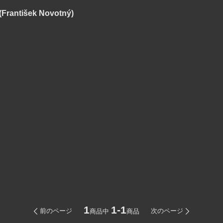
tišek Novotný)
1
1-1
前のページ
次のページ
商品中
商品