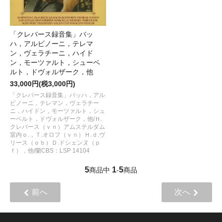
「クレバース録音集」バッ
ハ，アルビノーニ，テレマ
ン，ヴェラチーニ，ハイド
ン，モーツァルト，シューベ
ルト，ドヴォルザーク，他
33,000円(税3,000円)
「クレバース録音集」バッハ，アル
ビノーニ，テレマン，ヴェラチー
ニ，ハイドン，モーツァルト，シュ
ーベルト，ドヴォルザーク，他/Ｈ.
クレバース（ｖｎ）アムステルダム
室内ｏ.，Ｔ.オロフ（ｖｎ）Ｈ.ｄ.ヴ
リース（ｏｂ）Ｄ.ドシェンヌ（ｐ
ｆ），他/蘭CBS：LSP 14104
5
1
5
商品中
-
商品
前へ
次へ