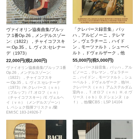
「クレバース録音集」バッ
ヴァイオリン協奏曲集/ブルッ
ハ，アルビノーニ，テレマ
フ:1番Op.26，メンデルスゾー
ン，ヴェラチーニ，ハイド
ン:（1822），チャイコフスキ
ン，モーツァルト，シューベ
ー:Op.35，Ｌ.ヴィス:セレナー
ルト，ドヴォルザーク，他
デ（1973）
55,000円(税5,000円)
22,000円(税2,000円)
「クレバース録音集」バッハ，アル
ヴァイオリン協奏曲集/ブルッフ:1番
ビノーニ，テレマン，ヴェラチー
Op.26，メンデルスゾーン:
ニ，ハイドン，モーツァルト，シュ
（1822），チャイコフスキ
ーベルト，ドヴォルザーク，他/Ｈ.
ー:Op.35，Ｌ.ヴィス:セレナーデ
クレバース（ｖｎ）アムステルダム
（1973）/Ｈ.クレバース（ｖｎ）
室内ｏ.，Ｔ.オロフ（ｖｎ）Ｈ.ｄ.ヴ
（ブルッフ）/Ｔ.オロフ（ｖｎ）
リース（ｏｂ）Ｄ.ドシェンヌ（ｐ
（チャイコフスキー）/Ｅ.ヴェルヘ
ｆ），他/蘭CBS：LSP 14104
イ（ｖｎ）（メンデルスゾーン）
Ｌ.ペシェク指揮フリスクｏ./蘭
EMI:5C 183-24926-7