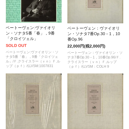
ベートーヴェン:ヴァイオリ
ベートーヴェン：ヴァイオリ
ン・ソナタ5番「春」，9番
ン・ソナタ7番Op.30－1，10
「クロイツェル」
番Op.96
SOLD OUT
22,000円(税2,000円)
ベートーヴェン:ヴァイオリン・ソ
ベートーヴェン：ヴァイオリン・ソ
ナタ5番「春」，9番「クロイツェ
ナタ7番Op.30－1，10番Op.96/Ｆ.
ル」/Ｆ.クライスラー（ｖｎ）Ｆ.ル
クライスラー（ｖｎ）Ｆ.ルップ
ップ（ｐｆ）/仏VSM:1007831
（ｐｆ）/仏VSM：COLH 9