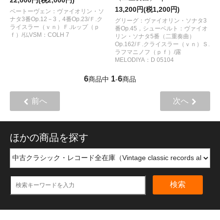
13,200円(税1,200円)
ベートーヴェン：ヴァイオリン・ソ
ナタ3番Op.12－3，4番Op.23/Ｆ.ク
グリーグ：ヴァイオリン・ソナタ3
ライスラー（ｖｎ）Ｆ.ルップ（ｐ
番Op.45，シューベルト：ヴァイオ
ｆ）/仏VSM：COLH 7
リン・ソナタ5番（二重奏曲）
Op.162/Ｆ.クライスラー（ｖｎ）Ｓ.
ラフマニノフ（ｐｆ）/露
MELODIYA：D 05104
6
1
6
商品中
-
商品
前へ
次へ
ほかの商品を探す
検索