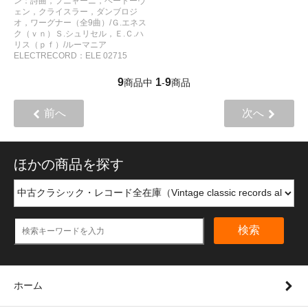
ン：詩曲，プニャーニ，ベートーヴ
ェン，クライスラー，ダンブロジ
オ，ワーグナー（全9曲）/Ｇ.エネス
ク（ｖｎ）Ｓ.シュリセル，Ｅ.Ｃ.ハ
リス（ｐｆ）/ルーマニア
ELECTRECORD：ELE 02715
9
1
9
商品中
-
商品
前へ
次へ
ほかの商品を探す
検索
ホーム