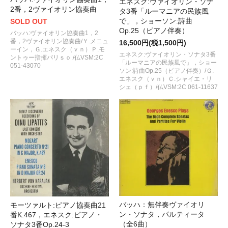
エネスク:ヴァイオリン・ソナ
2番，2ヴァイオリン協奏曲
タ3番「ルーマニアの民族風
で」，ショーソン:詩曲
SOLD OUT
Op.25（ピアノ伴奏）
バッハ:ヴァイオリン協奏曲1，2
番，2ヴァイオリン協奏曲/Ｙ.メニュ
16,500円(税1,500円)
ーイン，Ｇ.エネスク（ｖｎ）Ｐ.モ
エネスク:ヴァイオリン・ソナタ3番
ントゥー指揮パリｓｏ./仏VSM:2C
「ルーマニアの民族風で」，ショー
051-43070
ソン:詩曲Op.25（ピアノ伴奏）/Ｇ.
エネスク（ｖｎ）Ｃ.シャイエ・リ
シェ（ｐｆ）/仏VSM:2C 061-11637
バッハ：無伴奏ヴァイオリ
モーツァルト:ピアノ協奏曲21
ン・ソナタ，パルティータ
番K.467，エネスク:ピアノ・
（全6曲）
ソナタ3番Op.24-3