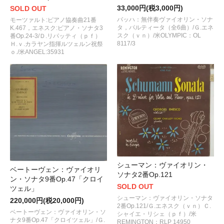
33,000円(税3,000円)
SOLD OUT
バッハ：無伴奏ヴァイオリン・ソナ
モーツァルト:ピアノ協奏曲21番
タ，パルティータ（全6曲）/Ｇ.エネ
K.467，エネスク:ピアノ・ソナタ3
スク（ｖｎ）/米OLYMPIC：OL
番Op.24-3/Ｄ.リパッティ（ｐｆ）
8117/3
Ｈ.ｖ.カラヤン指揮ルツェルン祝祭
ｏ./米ANGEL:35931
シューマン：ヴァイオリン・
ベートーヴェン：ヴァイオリ
ソナタ2番Op.121
ン・ソナタ9番Op.47「クロイ
SOLD OUT
ツェル」
シューマン：ヴァイオリン・ソナタ
220,000円(税20,000円)
2番Op.121/Ｇ.エネスク（ｖｎ）Ｃ.
ベートーヴェン：ヴァイオリン・ソ
シャイエ・リシェ（ｐｆ）/米
ナタ9番Op.47「クロイツェル」/Ｇ.
REMINGTON：RLP 14950