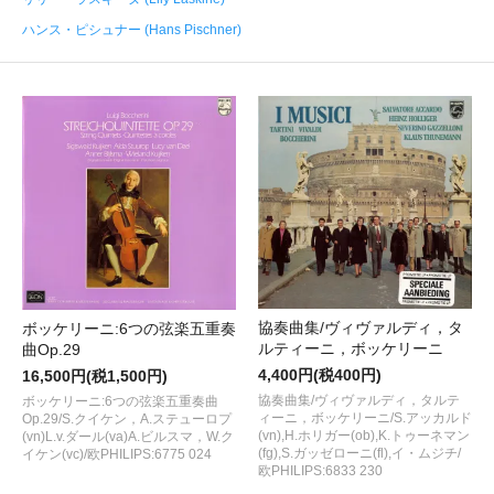
ハンス・ピシュナー (Hans Pischner)
協奏曲集/ヴィヴァルディ，タ
ボッケリーニ:6つの弦楽五重奏
ルティーニ，ボッケリーニ
曲Op.29
4,400円(税400円)
16,500円(税1,500円)
協奏曲集/ヴィヴァルディ，タルテ
ボッケリーニ:6つの弦楽五重奏曲
ィーニ，ボッケリーニ/S.アッカルド
Op.29/S.クイケン，A.ステューロプ
(vn),H.ホリガー(ob),K.トゥーネマン
(vn)L.v.ダール(va)A.ビルスマ，W.ク
(fg),S.ガッゼローニ(fl),イ・ムジチ/
イケン(vc)/欧PHILIPS:6775 024
欧PHILIPS:6833 230