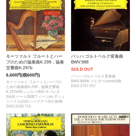
モーツァルト:フルートとハー
バッハ:ゴルトベルク変奏曲
プのための協奏曲K.299，協奏
BWV.988
交響曲K.297b
SOLD OUT
6,600円(税600円)
バッハ:ゴルトベルク変奏曲
BWV.988/K.リヒター(cemb)/独
モーツァルト:フルートとハープの
DGG:2707 057
ための協奏曲K.299，協奏交響曲
K.297b/W.シュルツ(fl)N.サバレタ
(hp)K.ベーム指揮ウィーンpo. P.シュ
ミードル(cl)G.ヘーグナー(hr) 他/独
DGG:2530 715