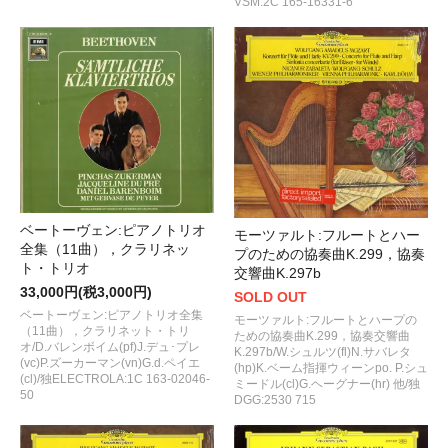
VSM:2C 165-16331-6
ベートーヴェン:ピアノトリオ
モーツァルト:フルートとハー
全集（11曲），クラリネッ
プのための協奏曲K.299，協奏
ト・トリオ
交響曲K.297b
33,000円(税3,000円)
SOLD OUT
ベートーヴェン:ピアノトリオ全集
モーツァルト:フルートとハープの
（11曲），クラリネット・トリ
ための協奏曲K.299，協奏交響曲
オ/D.バレンボイム(pf)J.デュ･プレ
K.297b/W.シュルツ(fl)N.サバレタ
(vc)P.ズーカーマン(vn)G.d.ペイエ
(hp)K.ベーム指揮ウィーンpo. P.シュ
(cl)/独ELECTROLA:1C 163-02046-
ミードル(cl)G.ヘーグナー(hr) 他/独
50
DGG:2530 715