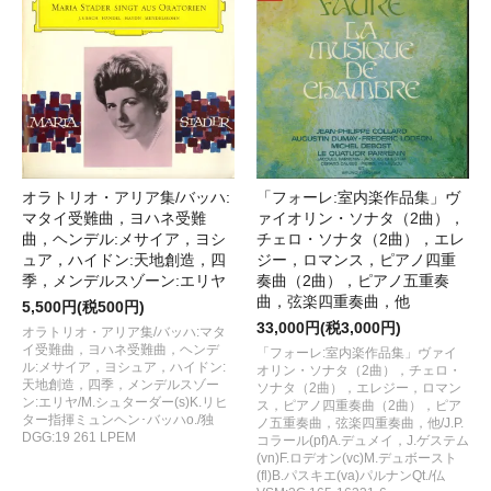
オラトリオ・アリア集/バッハ:
「フォーレ:室内楽作品集」ヴ
マタイ受難曲，ヨハネ受難
ァイオリン・ソナタ（2曲），
曲，ヘンデル:メサイア，ヨシ
チェロ・ソナタ（2曲），エレ
ュア，ハイドン:天地創造，四
ジー，ロマンス，ピアノ四重
季，メンデルスゾーン:エリヤ
奏曲（2曲），ピアノ五重奏
曲，弦楽四重奏曲，他
5,500円(税500円)
33,000円(税3,000円)
オラトリオ・アリア集/バッハ:マタ
イ受難曲，ヨハネ受難曲，ヘンデ
「フォーレ:室内楽作品集」ヴァイ
ル:メサイア，ヨシュア，ハイドン:
オリン・ソナタ（2曲），チェロ・
天地創造，四季，メンデルスゾー
ソナタ（2曲），エレジー，ロマン
ン:エリヤ/M.シュターダー(s)K.リヒ
ス，ピアノ四重奏曲（2曲），ピア
ター指揮ミュンヘン･バッハo./独
ノ五重奏曲，弦楽四重奏曲，他/J.P.
DGG:19 261 LPEM
コラール(pf)A.デュメイ，J.ゲステム
(vn)F.ロデオン(vc)M.デュボースト
(fl)B.パスキエ(va)パルナンQt./仏