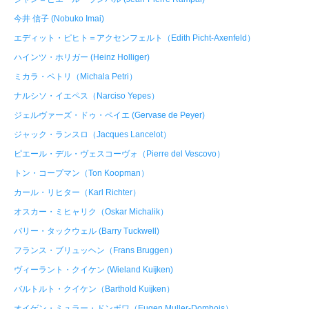
今井 信子 (Nobuko Imai)
エディット・ピヒト＝アクセンフェルト（Edith Picht-Axenfeld）
ハインツ・ホリガー (Heinz Holliger)
ミカラ・ペトリ（Michala Petri）
ナルシソ・イエペス（Narciso Yepes）
ジェルヴァーズ・ドゥ・ペイエ (Gervase de Peyer)
ジャック・ランスロ（Jacques Lancelot）
ピエール・デル・ヴェスコーヴォ（Pierre del Vescovo）
トン・コープマン（Ton Koopman）
カール・リヒター（Karl Richter）
オスカー・ミヒャリク（Oskar Michalik）
バリー・タックウェル (Barry Tuckwell)
フランス・ブリュッヘン（Frans Bruggen）
ヴィーラント・クイケン (Wieland Kuĳken)
バルトルト・クイケン（Barthold Kuĳken）
オイゲン・ミュラー・ドンボワ（Eugen Muller-Dombois）