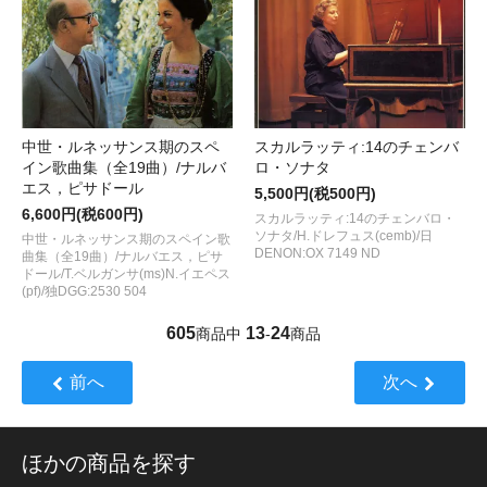
中世・ルネッサンス期のスペ
スカルラッティ:14のチェンバ
イン歌曲集（全19曲）/ナルバ
ロ・ソナタ
エス，ピサドール
5,500円(税500円)
6,600円(税600円)
スカルラッティ:14のチェンバロ・
ソナタ/H.ドレフュス(cemb)/日
中世・ルネッサンス期のスペイン歌
DENON:OX 7149 ND
曲集（全19曲）/ナルバエス，ピサ
ドール/T.ベルガンサ(ms)N.イエペス
(pf)/独DGG:2530 504
605
13
24
商品中
-
商品
前へ
次へ
ほかの商品を探す