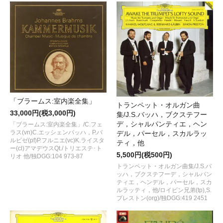
「ブラームス:室内楽全集」
トランペット・オルガン曲
33,000円(税3,000円)
集/J.S.バッハ，ブクステフー
デ，シャルパンティエ，ヘン
「ブラームス:室内楽全集」/C.フェ
ラス(vn)C.エッシェンバッハ，P.バ
デル，パーセル，スカルラッ
ルビゼ(pf)P.フルニエ(vc)K.ライスタ
ティ，他
ー(cl)アマデウスQt./トリエステ･ト
5,500円(税500円)
リオ 他/独DGG:104 973-87
トランペット・オルガン曲集/J.S.バ
ッハ，ブクステフーデ，シャルパン
ティエ，ヘンデル，パーセル，スカ
ルラッティ，他/ロイビン兄弟(tp),S.
プレストン(org)/独DGG:419 2451