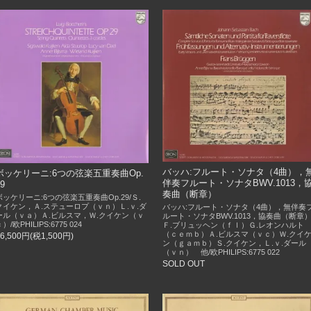
バッハ:フルート・ソナタ（4曲），
ボッケリーニ:6つの弦楽五重奏曲Op.
伴奏フルート・ソナタBWV.1013，
29
奏曲（断章）
ボッケリーニ:6つの弦楽五重奏曲Op.29/Ｓ.
クイケン，Ａ.ステューロプ（ｖｎ）Ｌ.ｖ.ダ
バッハ:フルート・ソナタ（4曲），無伴奏
ール（ｖａ）Ａ.ビルスマ，Ｗ.クイケン（ｖ
ルート・ソナタBWV.1013，協奏曲（断章）
）/欧PHILIPS:6775 024
Ｆ.ブリュッヘン（ｆｌ）Ｇ.レオンハルト
（ｃｅｍｂ）Ａ.ビルスマ（ｖｃ）Ｗ.クイ
16,500円(税1,500円)
ン（ｇａｍｂ）Ｓ.クイケン，Ｌ.ｖ.ダール
（ｖｎ） 他/欧PHILIPS:6775 022
SOLD OUT