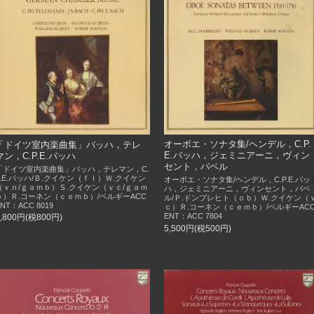
オーボエ・ソナタ集/ヘンデル，C.P.
「ドイツ室内楽曲集」バッハ，テレ
E.バッハ，ジェミニアーニ，ヴィン
マン，C.P.E.バッハ
セント，バベル
「ドイツ室内楽曲集」バッハ，テレマン，C.
P.E.バッハ/Ｂ.クイケン（ｆｌ）Ｗ.クイケン
オーボエ・ソナタ集/ヘンデル，C.P.E.バッ
（ｖｎ/ｇａｍｂ）Ｓ.クイケン（ｖｃ/ｇａｍ
ハ，ジェミニアーニ，ヴィンセント，バベ
ｂ）Ｒ.コーネン（ｃｅｍｂ）/ベルギーACC
ル/Ｐ.ドンブレヒト（ｏｂ）Ｗ.クイケン（
ENT：ACC 8019
ｃ）Ｒ.コーネン（ｃｅｍｂ）/ベルギーAC
ENT：ACC 7804
8,800円(税800円)
5,500円(税500円)