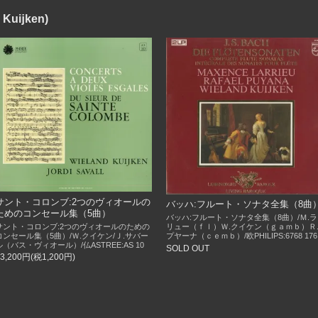
Kuĳken)
サント・コロンブ:2つのヴィオールの
バッハ:フルート・ソナタ全集（8曲
ためのコンセール集（5曲）
バッハ:フルート・ソナタ全集（8曲）/Ｍ.ラ
サント・コロンブ:2つのヴィオールのための
リュー（ｆｌ）Ｗ.クイケン（ｇａｍｂ）Ｒ
コンセール集（5曲）/Ｗ.クイケン/Ｊ.サバー
プヤーナ（ｃｅｍｂ）/欧PHILIPS:6768 176
ル（バス・ヴィオール）/仏ASTREE:AS 10
SOLD OUT
13,200円(税1,200円)