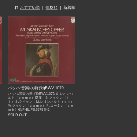
おすすめ順
|
価格順
|
新着順
）
バッハ:音楽の捧げ物BWV.1079
バッハ:音楽の捧げ物BWV.1079/Ｇ.レオンハ
.
ルト（ｃｅｍｂ）指揮 Ｂ.クイケン（ｆ
ｌ）Ｓ.クイケン，Ｍ.レオンハルト（ｖｎ）
Ｗ.クイケン（ｇａｍｂ）Ｒ.コーネン（ｃｅ
ｍｂ）/欧PHILIPS:6575 042
SOLD OUT