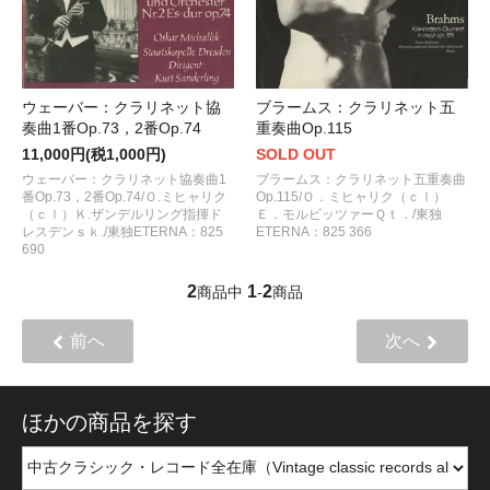
ウェーバー：クラリネット協
ブラームス：クラリネット五
奏曲1番Op.73，2番Op.74
重奏曲Op.115
11,000円(税1,000円)
SOLD OUT
ウェーバー：クラリネット協奏曲1
ブラームス：クラリネット五重奏曲
番Op.73，2番Op.74/Ｏ.ミヒャリク
Op.115/Ｏ．ミヒャリク（ｃｌ）
（ｃｌ）Ｋ.ザンデルリング指揮ド
Ｅ．モルビッツァーＱｔ．/東独
レスデンｓｋ./東独ETERNA：825
ETERNA：825 366
690
2
1
2
商品中
-
商品
前へ
次へ
ほかの商品を探す