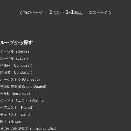
1
1-1
前のページ
次のページ
商品中
商品
グループから探す
ジャンル（Genre）
レーベル（Label）
作曲家（Composer）
指揮者（Conductor）
オーケストラ (Orchestra)
弦楽四重奏団 (String Quartet)
合奏団 (Ensemble)
ヴァイオリニスト（Violinist）
ピアニスト（Pianist）
チェリスト（cellist）
歌手（Singer）
その他の器楽奏者（instrumentalist）