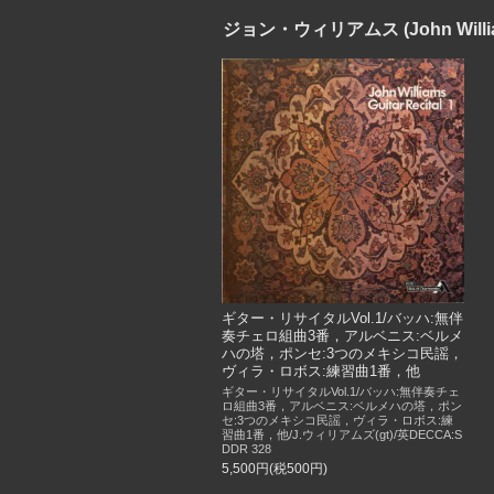
ジョン・ウィリアムス (John Willi
ギター・リサイタルVol.1/バッハ:無伴
奏チェロ組曲3番，アルベニス:ベルメ
ハの塔，ポンセ:3つのメキシコ民謡，
ヴィラ・ロボス:練習曲1番，他
ギター・リサイタルVol.1/バッハ:無伴奏チェ
ロ組曲3番，アルベニス:ベルメハの塔，ポン
セ:3つのメキシコ民謡，ヴィラ・ロボス:練
習曲1番，他/J.ウィリアムズ(gt)/英DECCA:S
DDR 328
5,500円(税500円)