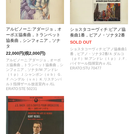
アルビノーニ:アダージョ，オ
ショスタコーヴィチ:ピアノ協
ーボエ協奏曲，トランペット
奏曲1番，ピアノ・ソナタ2番
協奏曲，シンフォニア，ソナ
SOLD OUT
タ
ショスタコーヴィチ:ピアノ協奏曲1
22,000円(税2,000円)
番，ピアノ・ソナタ2番/Ａ.ダルコ
（ｐｆ）Ｍ.アンドレ（ｔｐ）Ｊ.Ｆ.
アルビノーニ:アダージョ，オーボ
パイヤール指揮室内ｏ./仏
エ協奏曲，トランペット協奏曲，シ
ERATO:STU 70477
ンフォニア，ソナタ/Ｍ.アンドレ
（ｔｐ）Ｊ.シャンボン（ｏｂ）Ｇ.
Ｆ.ヘンデル（ｖｎ）Ｋ.リステンパ
ルト指揮ザール放送室内ｏ./仏
ERATO:STE 50231