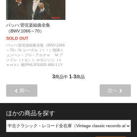
バッハ:管弦楽組曲全集
（BWV.1066～70）
SOLD OUT
バッハ:管弦楽組曲全集（BWV.1066
～70）/Ｋ.レーデル（ｆｌ）指揮ミ
ュンヘン・プロ・アルテｏ. Ｍ.ア
ンドレ（ｔｐ）Ｌ.ホカンソン（ｃ
ｅｍｂ）/欧PHILIPS:835 480-1 LY
3
1
3
商品中
-
商品
前へ
次へ
ほかの商品を探す