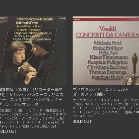
ヴィヴァルディ：コンチェルト・
間奏曲集（15曲）（リコーダー編曲
ダ・カメラ（9曲）
含む）/バッハ，パガニーニ，リムス
キー・コルサコフ，ヘンデル，クー
ヴィヴァルディ：コンチェルト・ダ・カメ
プラン，テレマン，他
（9曲）/Ｍ.ペトリ（ｂｆ）Ｈ.ホリガー（ｏ
ｂ）Ｆ.アーヨ（ｖｎ）Ｐ.ペレグリーノ（
間奏曲集（15曲）（リコーダー編曲含む）/
ｎ）Ｃ.ジャコッテ（ｃｅｍｂ），他/欧PHIL
バッハ，パガニーニ，リムスキー・コルサコ
PS：411 3561
フ，ヘンデル，クープラン，テレマン，他/
SOLD OUT
Ｍ.ペトリ（ｆｌ）Ｈ.ペトリ（ｃｅｍｂ）Ｄ.
ペトリ（ｖｃ）/欧PHILIPS：6514 324
SOLD OUT