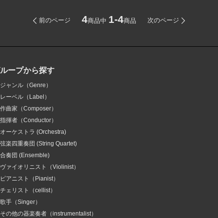
4
1-4
前のページ
次のページ
商品中
商品
グループから探す
ジャンル（Genre）
レーベル（Label）
作曲家（Composer）
指揮者（Conductor）
オーケストラ (Orchestra)
弦楽四重奏団 (String Quartet)
合奏団 (Ensemble)
ヴァイオリニスト（Violinist）
ピアニスト（Pianist）
チェリスト（cellist）
歌手（Singer）
その他の器楽奏者（instrumentalist）