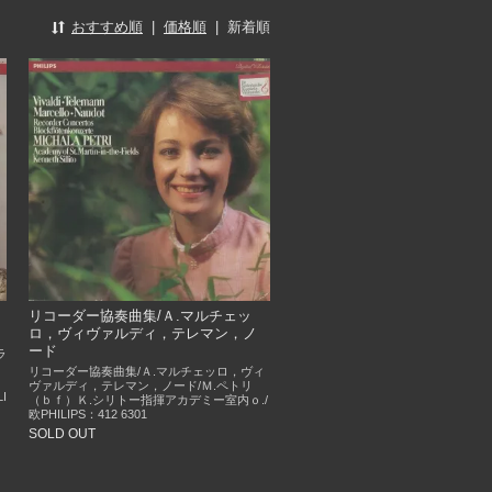
おすすめ順
|
価格順
|
新着順
リコーダー協奏曲集/Ａ.マルチェッ
ロ，ヴィヴァルディ，テレマン，ノ
ード
ラ
リコーダー協奏曲集/Ａ.マルチェッロ，ヴィ
ｖ
ヴァルディ，テレマン，ノード/Ｍ.ペトリ
I
（ｂｆ）Ｋ.シリトー指揮アカデミー室内ｏ./
欧PHILIPS：412 6301
SOLD OUT