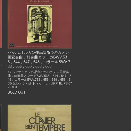
バッハ:オルガン作品集/5つのカノン
風変奏曲，前奏曲とフーガBWV.53
3，544，547，548，コラールBWV.7
P
33，656，659，658，668
バッハ:オルガン作品集/5つのカノン風変奏
曲，前奏曲とフーガBWV.533，544，547，5
48，コラールBWV.733，656，659，658，6
68/Ｇ.レオンハルト（ｏｒｇ）/欧PHILIPS:67
75 001
SOLD OUT