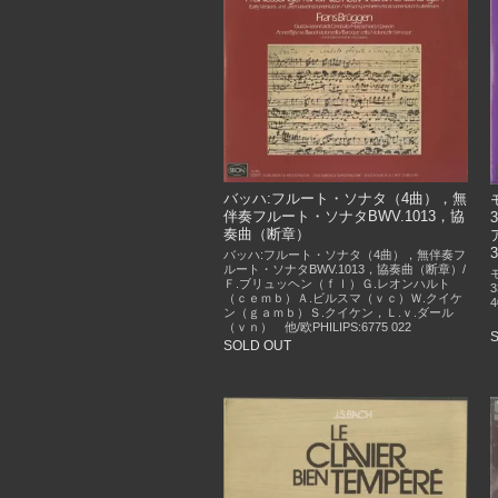
バッハ:フルート・ソナタ（4曲），無
伴奏フルート・ソナタBWV.1013，協
奏曲（断章）
バッハ:フルート・ソナタ（4曲），無伴奏フ
ルート・ソナタBWV.1013，協奏曲（断章）/
Ｆ.ブリュッヘン（ｆｌ）Ｇ.レオンハルト
（ｃｅｍｂ）Ａ.ビルスマ（ｖｃ）Ｗ.クイケ
ン（ｇａｍｂ）Ｓ.クイケン，Ｌ.ｖ.ダール
（ｖｎ） 他/欧PHILIPS:6775 022
SOLD OUT