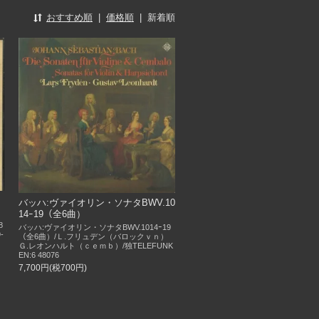
おすすめ順
|
価格順
|
新着順
バッハ:ヴァイオリン・ソナタBWV.10
14ｰ19（全6曲）
8
バッハ:ヴァイオリン・ソナタBWV.1014ｰ19
-
（全6曲）/Ｌ.フリュデン（バロックｖｎ）
Ｇ.レオンハルト（ｃｅｍｂ）/独TELEFUNK
EN:6 48076
7,700円(税700円)