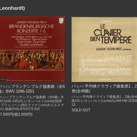
onhardt)
バッハ:平均律クラヴィア曲集第1，2
バッハ:ブランデンブルク協奏曲（全6
巻(全48曲)
曲）BWV.1046-1051
バッハ:平均律クラヴィア曲集第1，2巻(全4
バッハ:ブランデンブルク協奏曲（全6曲）B
曲)/G.レオンハルト(cemb)/仏HM:HM 20309
WV.1046-1051/G.レオンハルト(cemb)指揮
13
F.ブリュッヘン(fl)S.クイケン(vn)A.ビルスマ
vc) 他/欧PHILIPS:6775 025
SOLD OUT
27,500円(税2,500円)