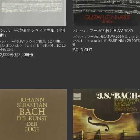
バッハ：平均律クラヴィア曲集（全4
バッハ：フーガの技法BWV.1080
8曲）
バッハ：フーガの技法BWV.1080/Ｇ.レオン
ハルト（ｃｅｍｂ）/独BASF-HM：29 2037
バッハ：平均律クラヴィア曲集（全48曲）/
6
Ｇ.レオンハルト（ｃｅｍｂ）/独HM：1C 15
-99752-6
SOLD OUT
22,000円(税2,000円)