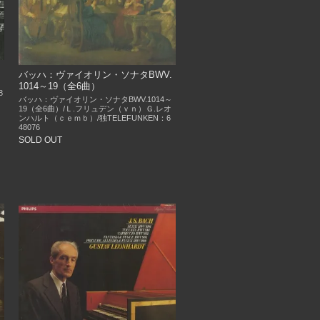
バッハ：ヴァイオリン・ソナタBWV.
1014～19（全6曲）
8
バッハ：ヴァイオリン・ソナタBWV.1014～
19（全6曲）/Ｌ.フリュデン（ｖｎ）Ｇ.レオ
ンハルト（ｃｅｍｂ）/独TELEFUNKEN：6
48076
SOLD OUT