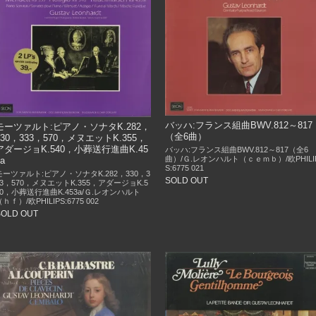
バッハ:フランス組曲BWV.812～817
モーツァルト:ピアノ・ソナタK.282，
（全6曲）
330，333，570，メヌエットK.355，
アダージョK.540，小葬送行進曲K.45
バッハ:フランス組曲BWV.812～817（全6
曲）/Ｇ.レオンハルト（ｃｅｍｂ）/欧PHILI
3a
S:6775 021
モーツァルト:ピアノ・ソナタK.282，330，3
SOLD OUT
33，570，メヌエットK.355，アダージョK.5
40，小葬送行進曲K.453a/Ｇ.レオンハルト
（ｈｆ）/欧PHILIPS:6775 002
SOLD OUT