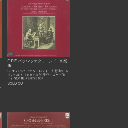
C.P.E.バッハ:ソナタ，ロンド，幻想
曲
C.P.E.バッハ:ソナタ，ロンド，幻想曲/Ｇ.レ
オンハルト（ｃｅｍｂ/クラヴィコード/ｈ
，
ｆ）/欧PHILIPS:6775 007
SOLD OUT
5