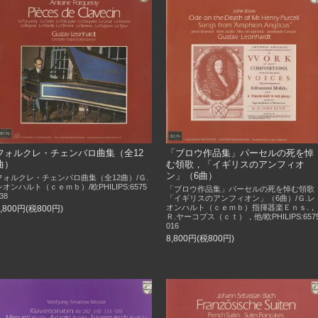
フォルクレ・チェンバロ曲集（全12
「ブロウ作品集」パーセルの死を悼
曲）
む領歌，「イギリスのアンフィオ
ン」（6曲）
フォルクレ・チェンバロ曲集（全12曲）/Ｇ.
レオンハルト（ｃｅｍｂ）/欧PHILIPS:6575
「ブロウ作品集」パーセルの死を悼む領歌
38
「イギリスのアンフィオン」（6曲）/Ｇ.レ
オンハルト（ｃｅｍｂ）指揮器楽Ｅｎｓ.，
8,800円(税800円)
Ｒ.ヤーコプス（ｃｔ），他/欧PHILIPS:657
016
8,800円(税800円)