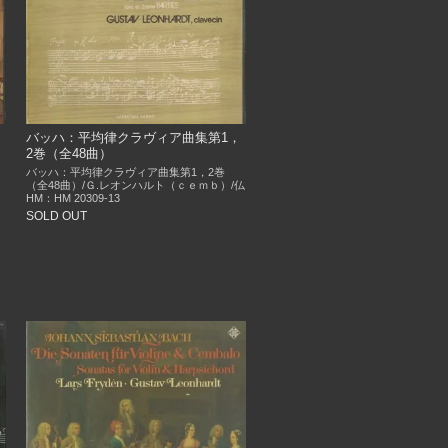
バッハ：平均律クラヴィア曲集第1，
2巻（全48曲）
バッハ：平均律クラヴィア曲集第1，2巻
.
（全48曲）/Ｇ.レオンハルト（ｃｅｍｂ）/仏
HM：HM 20309-13
SOLD OUT