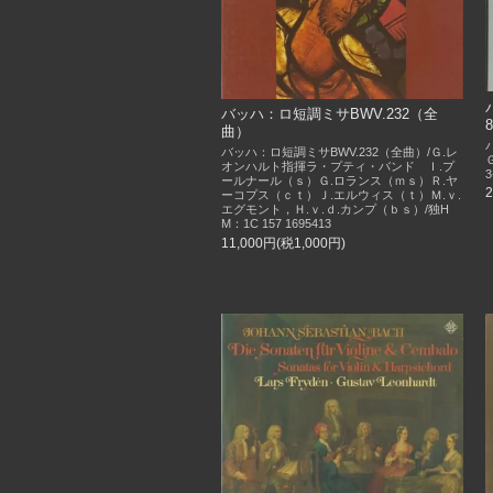
バッハ：ロ短調ミサBWV.232（全
曲）
バッハ：ロ短調ミサBWV.232（全曲）/Ｇ.レ
オンハルト指揮ラ・プティ・バンド Ｉ.プ
3
ールナール（ｓ）Ｇ.ロランス（ｍｓ）Ｒ.ヤ
ーコプス（ｃｔ）Ｊ.エルウィス（ｔ）Ｍ.ｖ.
エグモント，Ｈ.ｖ.ｄ.カンプ（ｂｓ）/独H
M：1C 157 1695413
11,000円(税1,000円)