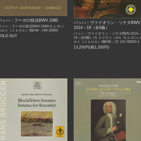
バッハ：フーガの技法BWV.1080
バッハ：ヴァイオリン・ソナタBWV
バッハ：フーガの技法BWV.1080/Ｇ.レオン
1014～19（全6曲）
ハルト（ｃｅｍｂ）/独HM：HM 30950
バッハ：ヴァイオリン・ソナタBWV.1014
SOLD OUT
19（全6曲）/Ｓ.クイケン（vn）Ｇ.レオン
ルト（ｃｅｍｂ）/独HM：1C 151-99820-1
13,200円(税1,200円)