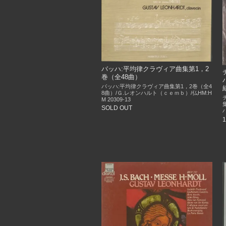
バッハ:平均律クラヴィア曲集第1，2
巻（全48曲）
バッハ:平均律クラヴィア曲集第1，2巻（全4
8曲）/Ｇ.レオンハルト（ｃｅｍｂ）/仏HM:H
M 20309-13
SOLD OUT