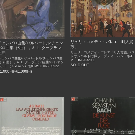
リュリ：コメディ・バレエ「町人貴
チェンバロ曲集/バルバートル:チェン
族」
バロ曲集（6曲），Ａ.Ｌ.クープラン:
リュリ：コメディ・バレエ「町人貴族」/Ｇ
組曲
レオンハルト指揮ラ・プティ・バンド/仏H
チェンバロ曲集/バルバートル:チェンバロ曲
M：HM 20320-1
集（6曲），Ａ.Ｌ.クープラン:組曲/Ｇ.レオン
SOLD OUT
ハルト（ｃｅｍｂ）/独HM:1C 065-99922
11,000円(税1,000円)