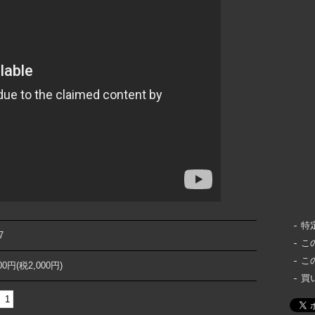
特
7
こ
こ
000円(税2,000円)
買