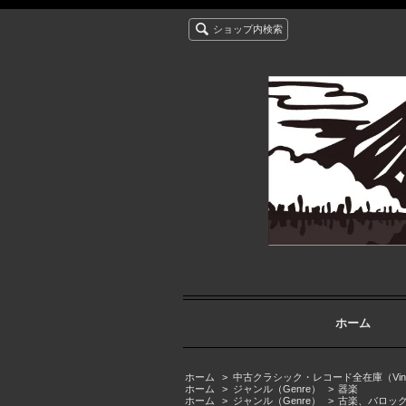
ショップ内検索
ホーム
ホーム
>
中古クラシック・レコード全在庫（Vintage cla
ホーム
>
ジャンル（Genre）
>
器楽
ホーム
>
ジャンル（Genre）
>
古楽、バロッ