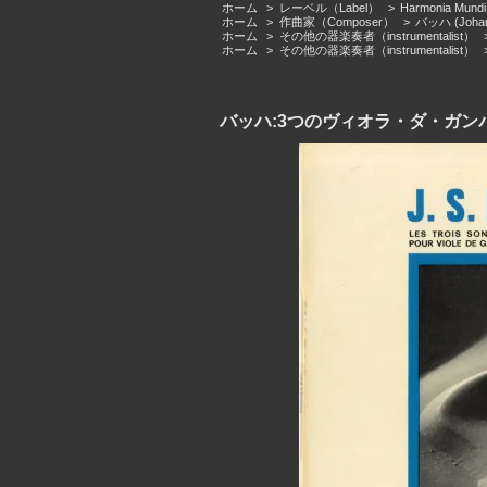
ホーム
>
レーベル（Label）
>
Harmonia 
ホーム
>
作曲家（Composer）
>
バッハ (Johann
ホーム
>
その他の器楽奏者（instrumentalist）
ホーム
>
その他の器楽奏者（instrumentalist）
バッハ:3つのヴィオラ・ダ・ガンバ・