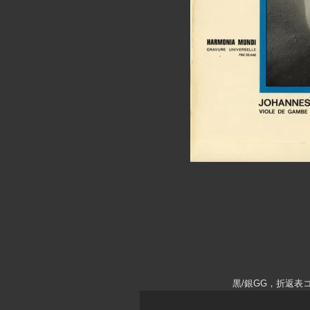
黒/銀GG，折返表コ