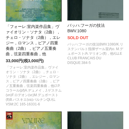
バッハ:フーガの技法
「フォーレ:室内楽作品集」ヴ
BWV.1080
ァイオリン・ソナタ（2曲），
チェロ・ソナタ（2曲），エレ
SOLD OUT
ジー，ロマンス，ピアノ四重
バッハ:フーガの技法BWV.1080/K.リ
奏曲（2曲），ピアノ五重奏
ステンパルト指揮ザール室内o. M.デ
ュボースト/A.マリオン(fl)，他/仏LE
曲，弦楽四重奏曲，他
CLUB FRANCAIS DU
33,000円(税3,000円)
DISQUE:384-5
「フォーレ:室内楽作品集」ヴァイ
オリン・ソナタ（2曲），チェロ・
ソナタ（2曲），エレジー，ロマン
ス，ピアノ四重奏曲（2曲），ピア
ノ五重奏曲，弦楽四重奏曲，他/J.P.
コラール(pf)A.デュメイ，J.ゲステム
(vn)F.ロデオン(vc)M.デュボースト
(fl)B.パスキエ(va)パルナンQt./仏
VSM:2C 165-16331-6