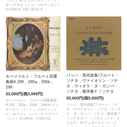
（ｖｃ）Ｍ.デュボースト（ｆｌ）
Ｂ.パスキエ（ｖａ）パルナンＱｔ./
仏VSM:2C 165-16331-6
バッハ：室内楽集/フルート・
モーツァルト：フルート四重
ソナタ，ヴァイオリン・ソナ
奏曲K.285，285a，285b，
タ，ヴィオラ・ダ・ガンバ・
298
ソナタ，無伴奏Ｆｌソナタ
33,000円(税3,000円)
55,000円(税5,000円)
モーツァルト：フルート四重奏曲
バッハ：室内楽集/フルート・ソナ
K.285，285a，285b，298/Ｍ.デュ
タ，ヴァイオリン・ソナタ，ヴィオ
ボースト（ｆｌ）Ｊ.パルナン（ｖ
ラ・ダ・ガンバ・ソナタ，無伴奏Ｆ
ｎ）Ｍ.ウォレ（ｖａ）Ｐ.ペナスー
ｌソナタ/Ｇ.Ｆ.ヘンデル（ｖｎ）Ｃ.
（ｖｃ）/仏VEGA：C30A 311
ラルデ，Ｍ.デュボースト（ｆｌ）