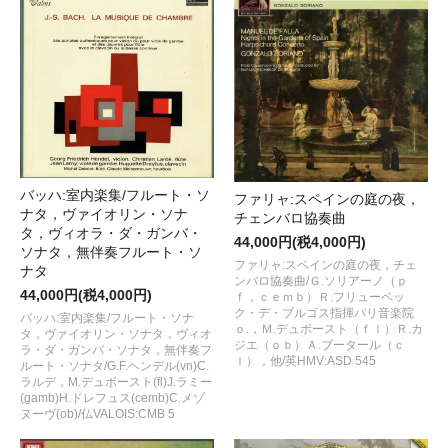
バッハ:室内楽集/フルート・ソ
ファリャ:スペインの庭の夜，
ナタ，ヴァイオリン・ソナ
チェンバロ協奏曲
タ，ヴィオラ・ダ・ガンバ・
44,000円(税4,000円)
ソナタ，無伴奏フルート・ソ
ファリャ:スペインの庭の夜，チェ
ナタ
ンバロ協奏曲/Ｇ.ソリアーノ（ｐ
44,000円(税4,000円)
ｆ，ｃｅｍｂ）Ｒ.フリューベッ
ク・デ・ブルゴス指揮パリ音楽院
バッハ:室内楽集/フルート・ソナ
ｏ.，Ｍ.デュボースト（ｆｌ）Ｒ.カ
タ，ヴァイオリン・ソナタ，ヴィオ
ジエ（ｏｂ）Ａ.ブータール（ｃ
ラ・ダ・ガンバ・ソナタ，無伴奏フ
ｌ），他/英HMV:ASD 545
ルート・ソナタ/G.F.ヘンデル(vn)C.
ラルデ，M.デュボースト(fl)J.ラミー
(gamb)H.ドレフュス(cemb)C.メゾ
ヌーヴ(ob)/仏VALOIS:CMB 5