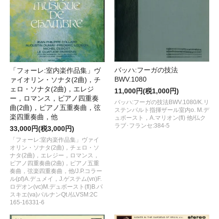
バッハ:フーガの技法
「フォーレ:室内楽作品集」ヴ
BWV.1080
ァイオリン・ソナタ(2曲)，チ
ェロ・ソナタ(2曲)，エレジ
11,000円(税1,000円)
ー，ロマンス，ピアノ四重奏
バッハ:フーガの技法BWV.1080/K.リ
曲(2曲)，ピアノ五重奏曲，弦
ステンパルト指揮ザール室内o. M.デ
楽四重奏曲，他
ュボースト，A.マリオン(fl) 他/仏ク
ラブ･フランセ:384-5
33,000円(税3,000円)
「フォーレ:室内楽作品集」ヴァイ
オリン・ソナタ(2曲)，チェロ・ソ
ナタ(2曲)，エレジー，ロマンス，
ピアノ四重奏曲(2曲)，ピアノ五重
奏曲，弦楽四重奏曲，他/J.P.コラー
ル(pf)A.デュメイ，J.ゲステム(vn)F.
ロデオン(vc)M.デュボースト(fl)B.パ
スキエ(va)パルナンQt./仏VSM:2C
165-16331-6