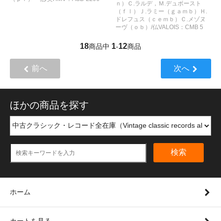
ｎ）Ｃ.ラルデ，Ｍ.デュボースト
（ｆｌ）Ｊ.ラミー（ｇａｍｂ）Ｈ.
ドレフュス（ｃｅｍｂ）Ｃ.メゾヌ
ーヴ（ｏｂ）/仏VALOIS：CMB 5
18
1
12
商品中
-
商品
前へ
次へ
ほかの商品を探す
検索
ホーム
カートを見る