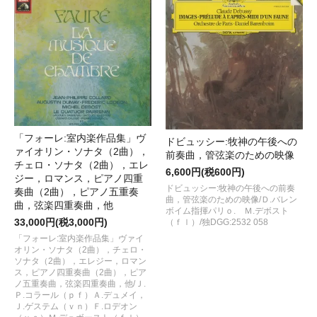
「フォーレ:室内楽作品集」ヴ
ドビュッシー:牧神の午後への
ァイオリン・ソナタ（2曲），
前奏曲，管弦楽のための映像
チェロ・ソナタ（2曲），エレ
6,600円(税600円)
ジー，ロマンス，ピアノ四重
ドビュッシー:牧神の午後への前奏
奏曲（2曲），ピアノ五重奏
曲，管弦楽のための映像/Ｄ.バレン
曲，弦楽四重奏曲，他
ボイム指揮パリｏ. Ｍ.デボスト
33,000円(税3,000円)
（ｆｌ）/独DGG:2532 058
「フォーレ:室内楽作品集」ヴァイ
オリン・ソナタ（2曲），チェロ・
ソナタ（2曲），エレジー，ロマン
ス，ピアノ四重奏曲（2曲），ピア
ノ五重奏曲，弦楽四重奏曲，他/Ｊ.
Ｐ.コラール（ｐｆ）Ａ.デュメイ，
Ｊ.ゲステム（ｖｎ）Ｆ.ロデオン