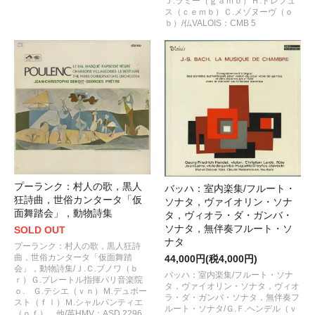
Ｊ.ラミー（ｇａｍｂ）Ｈ.ドレフュ
ス（ｃｅｍｂ）Ｃ.メゾヌーヴ（ｏ
ｂ）/仏VALOIS：CMB 5
プーランク：村人の歌，黒人
バッハ：室内楽集/フルート・
狂詩曲，世俗カンタータ「仮
ソナタ，ヴァイオリン・ソナ
面舞踏会」，動物詩集
タ，ヴィオラ・ダ・ガンバ・
ソナタ，無伴奏フルート・ソ
SOLD OUT
ナタ
プーランク：村人の歌，黒人狂詩
曲，世俗カンタータ「仮面舞踏
44,000円(税4,000円)
会」，動物詩集/Ｊ.Ｃ.ブノワ（ｂ
バッハ：室内楽集/フルート・ソナ
ｒ）Ｇ.プレートル指揮パリ音楽院
タ，ヴァイオリン・ソナタ，ヴィオ
ｏ. Ｇ.テシエ（ｖｎ）Ｍ.デュボー
ラ・ダ・ガンバ・ソナタ，無伴奏フ
スト（ｆｌ）Ｍ.シャルパンティエ
ルート・ソナタ/Ｇ.Ｆ.ヘンデル（ｖ
（ｐｆ） 他/英HMV：ASD 2296