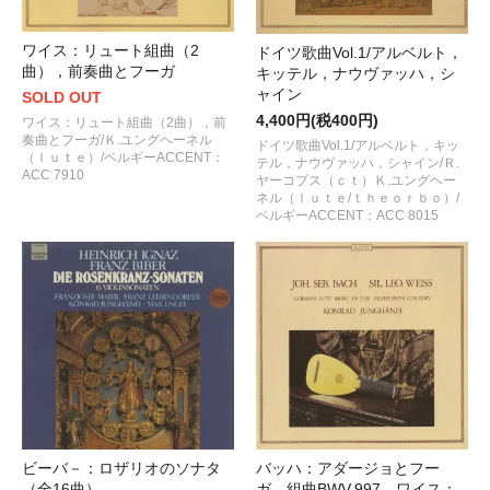
ワイス：リュート組曲（2
ドイツ歌曲Vol.1/アルベルト，
曲），前奏曲とフーガ
キッテル，ナウヴァッハ，シ
ャイン
SOLD OUT
4,400円(税400円)
ワイス：リュート組曲（2曲），前
奏曲とフーガ/Ｋ.ユングヘーネル
ドイツ歌曲Vol.1/アルベルト，キッ
（ｌｕｔｅ）/ベルギーACCENT：
テル，ナウヴァッハ，シャイン/Ｒ.
ACC 7910
ヤーコプス（ｃｔ）Ｋ.ユングヘー
ネル（ｌｕｔｅ/ｔｈｅｏｒｂｏ）/
ベルギーACCENT：ACC 8015
ビーバ－：ロザリオのソナタ
バッハ：アダージョとフー
（全16曲）
ガ，組曲BWV.997，ワイス：