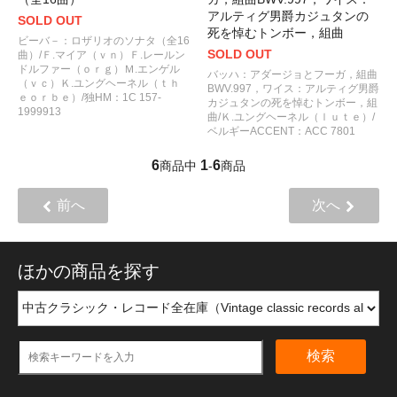
アルティグ男爵カジュタンの
SOLD OUT
死を悼むトンボー，組曲
ビーバ－：ロザリオのソナタ（全16
SOLD OUT
曲）/Ｆ.マイア（ｖｎ）Ｆ.レールン
ドルファー（ｏｒｇ）Ｍ.エンゲル
バッハ：アダージョとフーガ，組曲
（ｖｃ）Ｋ.ユングヘーネル（ｔｈ
BWV.997，ワイス：アルティグ男爵
ｅｏｒｂｅ）/独HM：1C 157-
カジュタンの死を悼むトンボー，組
1999913
曲/Ｋ.ユングヘーネル（ｌｕｔｅ）/
ベルギーACCENT：ACC 7801
6
1
6
商品中
-
商品
前へ
次へ
ほかの商品を探す
検索