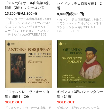
「マレ:ヴィオール曲集第1巻」
ハイドン：チェロ協奏曲1，2
組曲（2曲），シャコンヌ
番
13,200円(税1,200円)
8,800円(税800円)
「マレ:ヴィオール曲集第1巻」組曲
ハイドン：チェロ協奏曲1，2番/Ｃ.
（2曲），シャコンヌ/Ｊ.サバール/
コワン（ｖｃ）Ｃ.ホグウッド指揮
Ｃ.コワン（バス・ヴィオール）Ｔ.
エンシェントｏ./英L'OISEAU
コープマン（ｃｅｍｂ）Ｈ.スミス
LYRE：DSDL 711
（テオルボ）/仏ASTREE:AS 39
「フォルクレ：ヴィオール曲
ギボンス：3声のファンタジー
集」組曲1，2番
集（14曲）
SOLD OUT
SOLD OUT
「フォルクレ：ヴィオール曲集」組
ギボンス：3声のファンタジー集