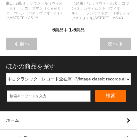
曲1，2番/Ｊ．サヴァール（ヴィオ
（14曲）/Ｊ．サヴァール/Ｃ．コワ
ール）Ｔ．コープマン（ｃｅｍｂ）
ン/Ｓ．カサデムント（ヴィオー
Ｃ．コワン（バス・ヴィオール）/
ル）Ｊ．ゾンライトナー（ポジティ
仏ASTREE：AS 19
フｏｒｇ）/仏ASTREE：AS 43
6
1
6
商品中
-
商品
前へ
次へ
ほかの商品を探す
検索
ホーム