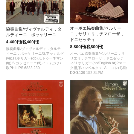
オーボエ協奏曲集/ベルリー
協奏曲集/ヴィヴァルディ，タ
ニ，サリエリ，チマローザ，
ルティーニ，ボッケリーニ
ドニゼッティ
4,400円(税400円)
8,800円(税800円)
協奏曲集/ヴィヴァルディ，タルテ
ィーニ，ボッケリーニ/S.アッカルド
オーボエ協奏曲集/ベルリーニ，サ
(vn),H.ホリガー(ob),K.トゥーネマン
リエリ，チマローザ，ドニゼッテ
(fg),S.ガッゼローニ(fl),イ・ムジチ/
ィ/H.ホリガー(ob/English hr)P.マー
欧PHILIPS:6833 230
ク指揮バンベルクso. A.ニコレ(fl)/独
DGG:139 152 SLPM