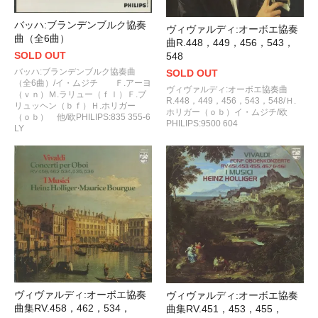
バッハ:ブランデンブルク協奏
ヴィヴァルディ:オーボエ協奏
曲（全6曲）
曲R.448，449，456，543，
SOLD OUT
548
バッハ:ブランデンブルク協奏曲
SOLD OUT
（全6曲）/イ・ムジチ Ｆ.アーヨ
ヴィヴァルディ:オーボエ協奏曲
（ｖｎ）Ｍ.ラリュー（ｆｌ）Ｆ.ブ
R.448，449，456，543，548/Ｈ.
リュッヘン（ｂｆ）Ｈ.ホリガー
ホリガー（ｏｂ）イ・ムジチ/欧
（ｏｂ） 他/欧PHILIPS:835 355-6
PHILIPS:9500 604
LY
ヴィヴァルディ:オーボエ協奏
ヴィヴァルディ:オーボエ協奏
曲集RV.458，462，534，
曲集RV.451，453，455，