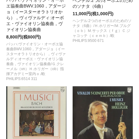
バッハ:ヴァイオリン・オーボ
ヘンデル:2つのオーボエのため
エ協奏曲BWV.1060，アダージ
のソナタ（6曲）
ョ（イースターオラトリオか
11,000円(税1,000円)
ら），ヴィヴァルディ:オーボ
ヘンデル:2つのオーボエのためのソ
エ・ヴァイオリン協奏曲，ヴ
ナタ（6曲）/Ｈ.ホリガー/Ｍ.ブルグ
ァイオリン協奏曲
（ｏｂ）Ｍ.サックス（ｆｇ）Ｃ.ジ
ャコッテ（ｃｅｍｂ）/欧
8,800円(税800円)
PHILIPS:9500 671
バッハ:ヴァイオリン・オーボエ協
奏曲BWV.1060，アダージョ（イー
スターオラトリオから），ヴィヴァ
ルディ:オーボエ・ヴァイオリン協
奏曲，ヴァイオリン協奏曲/Ｇ.クレ
ーメル（vn）Ｈ.ホリガー（ob）指
揮アカデミー室内ｏ./欧
PHILIPS:6514 311