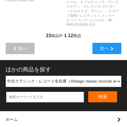
PHILIPS:9500 044
レール，Ａ.マルチェッロ，ヴィヴ
ァルディ，テレマン/Ｈ.ホリガー
（ｏｂ/ｏｂダ・モーレ），Ｖ.ネグ
リ指揮ドレスデンｓｋ.メンバー，
Ｃ.ジャコッテ（ｃｅｍｂ）/欧
PHILIPS:6500 413
23
1
12
商品中
-
商品
前へ
次へ
ほかの商品を探す
検索
ホーム