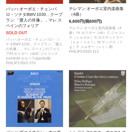
テレマン:オーボエ室内楽曲集
バッハ:オーボエ・チェンバ
（4曲）
ロ・ソナタBWV.1030，クープ
ラン:「愛人の肖像」，マレ:ス
6,600円(税600円)
ペインのフォリア
テレマン:オーボエ室内楽曲集（4
SOLD OUT
曲）/Ｈ.ホリガー（ob）Ｃ.ジャコッ
テ（ｃｅｍｂ）Ｎ.ホステットラー
バッハ:オーボエ・チェンバロ・ソ
（ｓｐｉｎｅｔ）Ｍ.サックス（ｆ
ナタBWV.1030，クープラン:「愛人
ｇ）Ｐ.メルモー（ｖｃ）/欧
の肖像」，マレ:スペインのフォリ
PHILIPS:6500 413
ア/H.ホリガー（ob)C.ジャコッテ
(cemb)M.セルベラ(gamb)/欧
PHILIPS:9502 070