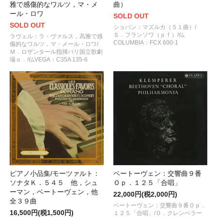
雅で感傷的なワルツ，マ・メ
曲）
ール・ロワ
SOLD OUT
SOLD OUT
ショパン：マズルカ（５１曲）/
Ｓ．フランソワ（ｐｆ）/仏
ラヴェル：ラ・ヴァルス，高雅で感
COLUMBIA：FCX 600-1
傷的なワルツ，マ・メール・ロワ/
Ｍ．ロザンタール指揮パリ国立歌劇
場ｏ．/仏VEGA：C35A 135-6
ピアノ小品集/モーツァルト：
ベートーヴェン：交響曲９番
ソナタＫ．５４５ 他，シュ
Ｏｐ．１２５「合唱」
ーマン，ベートーヴェン，他
22,000円(税2,000円)
全３９曲
ベートーヴェン：交響曲９番Ｏｐ．
16,500円(税1,500円)
１２５「合唱」/Ｏ．クレンペラー