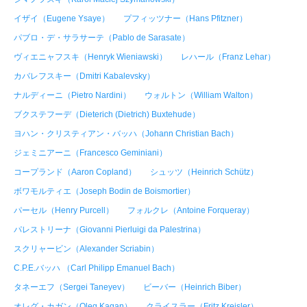
イザイ（Eugene Ysaye）
プフィッツナー（Hans Pfitzner）
パブロ・デ・サラサーテ（Pablo de Sarasate）
ヴィエニャフスキ（Henryk Wieniawski）
レハール（Franz Lehar）
カバレフスキー（Dmitri Kabalevsky）
ナルディーニ（Pietro Nardini）
ウォルトン（William Walton）
ブクステフーデ（Dieterich (Dietrich) Buxtehude）
ヨハン・クリスティアン・バッハ（Johann Christian Bach）
ジェミニアーニ（Francesco Geminiani）
コープランド（Aaron Copland）
シュッツ（Heinrich Schütz）
ボワモルティエ（Joseph Bodin de Boismortier）
パーセル（Henry Purcell）
フォルクレ（Antoine Forqueray）
パレストリーナ（Giovanni Pierluigi da Palestrina）
スクリャービン（Alexander Scriabin）
C.P.E.バッハ （Carl Philipp Emanuel Bach）
タネーエフ（Sergei Taneyev）
ビーバー（Heinrich Biber）
オレグ・カガン（Oleg Kagan）
クライスラー（Fritz Kreisler）