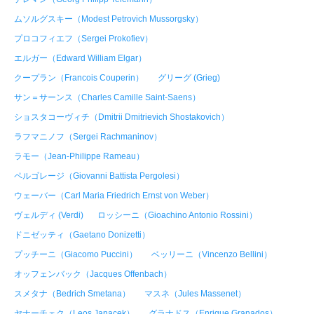
ムソルグスキー（Modest Petrovich Mussorgsky）
プロコフィエフ（Sergei Prokofiev）
エルガー（Edward William Elgar）
クープラン（Francois Couperin）
グリーグ (Grieg)
サン＝サーンス（Charles Camille Saint-Saens）
ショスタコーヴィチ（Dmitrii Dmitrievich Shostakovich）
ラフマニノフ（Sergei Rachmaninov）
ラモー（Jean-Philippe Rameau）
ペルゴレージ（Giovanni Battista Pergolesi）
ウェーバー（Carl Maria Friedrich Ernst von Weber）
ヴェルディ (Verdi)
ロッシーニ（Gioachino Antonio Rossini）
ドニゼッティ（Gaetano Donizetti）
プッチーニ（Giacomo Puccini）
ベッリーニ（Vincenzo Bellini）
オッフェンバック（Jacques Offenbach）
スメタナ（Bedrich Smetana）
マスネ（Jules Massenet）
ヤナーチェク（Leos Janacek）
グラナドス（Enrique Granados）