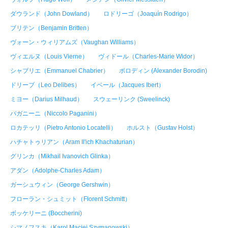
ダウランド（John Dowland）
ロドリーゴ（Joaquín Rodrigo）
ブリテン（Benjamin Britten）
ヴォーン・ウィリアムズ（Vaughan Williams）
ヴィエルヌ（Louis Vierne）
ヴィドール（Charles-Marie Widor）
シャブリエ（Emmanuel Chabrier）
ボロディン (Alexander Borodin)
ドリーブ（Leo Delibes）
イベール（Jacques Ibert）
ミヨー（Darius Milhaud）
スウェーリンク (Sweelinck)
パガニーニ（Niccolo Paganini）
ロカテッリ（Pietro Antonio Locatelli）
ホルスト（Gustav Holst）
ハチャトゥリアン（Aram Il'ich Khachaturian）
グリンカ（Mikhail Ivanovich Glinka）
アダン（Adolphe-Charles Adam）
ガーシュウィン（George Gershwin）
フローラン・シュミット（Florent Schmitt）
ボッケリーニ (Boccherini)
シマノフスキ（Karol Maciej Szymanowski）