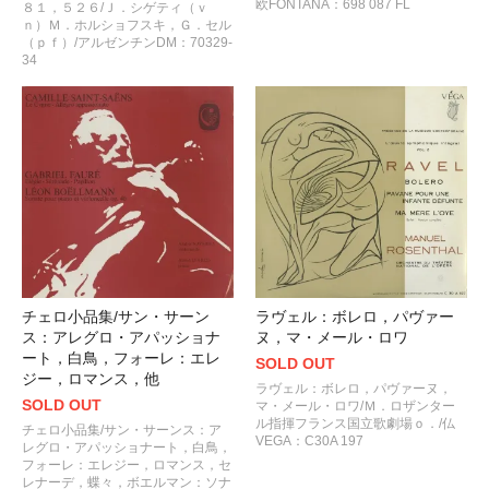
欧FONTANA：698 087 FL
８１，５２６/Ｊ．シゲティ（ｖ
ｎ）Ｍ．ホルショフスキ，Ｇ．セル
（ｐｆ）/アルゼンチンDM：70329-
34
チェロ小品集/サン・サーン
ラヴェル：ボレロ，パヴァー
ス：アレグロ・アパッショナ
ヌ，マ・メール・ロワ
ート，白鳥，フォーレ：エレ
SOLD OUT
ジー，ロマンス，他
ラヴェル：ボレロ，パヴァーヌ，
SOLD OUT
マ・メール・ロワ/Ｍ．ロザンター
ル指揮フランス国立歌劇場ｏ．/仏
チェロ小品集/サン・サーンス：ア
VEGA：C30A 197
レグロ・アパッショナート，白鳥，
フォーレ：エレジー，ロマンス，セ
レナーデ，蝶々，ボエルマン：ソナ