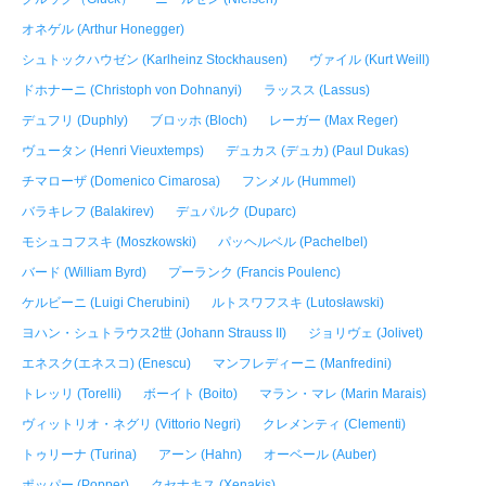
オネゲル (Arthur Honegger)
シュトックハウゼン (Karlheinz Stockhausen)
ヴァイル (Kurt Weill)
ドホナーニ (Christoph von Dohnanyi)
ラッスス (Lassus)
デュフリ (Duphly)
ブロッホ (Bloch)
レーガー (Max Reger)
ヴュータン (Henri Vieuxtemps)
デュカス (デュカ) (Paul Dukas)
チマローザ (Domenico Cimarosa)
フンメル (Hummel)
バラキレフ (Balakirev)
デュパルク (Duparc)
モシュコフスキ (Moszkowski)
パッヘルベル (Pachelbel)
バード (William Byrd)
プーランク (Francis Poulenc)
ケルビーニ (Luigi Cherubini)
ルトスワフスキ (Lutosławski)
ヨハン・シュトラウス2世 (Johann Strauss II)
ジョリヴェ (Jolivet)
エネスク(エネスコ) (Enescu)
マンフレディーニ (Manfredini)
トレッリ (Torelli)
ボーイト (Boito)
マラン・マレ (Marin Marais)
ヴィットリオ・ネグリ (Vittorio Negri)
クレメンティ (Clementi)
トゥリーナ (Turina)
アーン (Hahn)
オーベール (Auber)
ポッパー (Popper)
クセナキス (Xenakis)