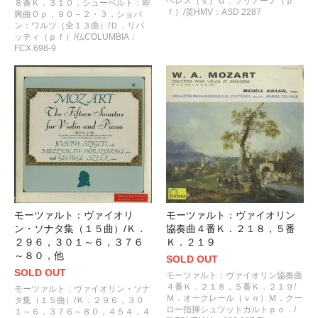
ヘレス（ｓ）Ｇ．ソリアーノ（ｐ
８番Ｋ．３１０，シューベルト：即
ｆ）/英HMV：ASD 2287
興曲Ｏｐ．９０－２・３，ショパ
ン：ワルツ（全１３曲）/Ｄ．リパ
ッティ（ｐｆ）/仏COLUMBIA：
FCX 698-9
モーツァルト：ヴァイオリ
モーツァルト：ヴァイオリン
ン・ソナタ集（１５曲）/Ｋ．
協奏曲４番Ｋ．２１８，５番
２９６，３０１～６，３７６
Ｋ．２１９
～８０，他
SOLD OUT
SOLD OUT
モーツァルト：ヴァイオリン協奏曲
４番Ｋ．２１８，５番Ｋ．２１９/
モーツァルト：ヴァイオリン・ソナ
Ｍ．オークレール（ｖｎ）Ｍ．クー
タ集（１５曲）/Ｋ．２９６，３０
ロー指揮シュツットガルトｐｏ．/
１～６，３７６～８０，４５４，４