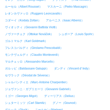
ルーセル（Albert Roussel）
マスカーニ（Pietro Mascagni）
レオンカヴァッロ（Ruggero Leoncavallo）
コダーイ（Kodaly Zoltan）
アルベニス（Isaac Albeniz）
ヴィオッティ（Giovanni Battista Viotti）
ノヴァーチェク（Ottokar Nováček）
シュポーア（Louis Spohr）
ゴルトマルク（Karl Goldmark）
フレスコバルディ（Girolamo Frescobaldi）
モンテヴェルディ（Claudio Monteverdi）
マルチェッロ（Alessandro Marcello）
ガルッピ（Baldassare Galuppi）
ダンディ（Vincent d' Indy）
セヴラック（Déodat de Séverac）
シャルパンティエ（Marc-Antoine Charpentier）
ジョヴァンニ・ガブリエーリ（Giovanni Gabrieli）
ミゴー（Georges Migot）
ディーリアス（Delius）
シュターミッツ（Carl Stamitz）
グノー（Gounod）
グルック（Gluck）
ニールセン (Nielsen)