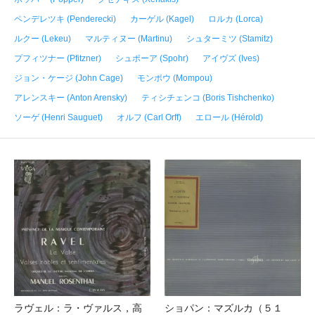
ペンデレツキ (Penderecki)
カーゲル (Kagel)
ロルカ (Lorca)
ルクー (Lekeu)
マルティヌー (Martinu)
シュターミツ (Stamitz)
プフィツナー (Pfitzner)
シュポーア (Spohr)
アイヴズ (Ives)
ジョン・ケージ (John Cage)
モンポウ (Mompou)
アレンスキー (Anton Arensky)
ティシチェンコ (Boris Tishchenko)
ソーゲ (Henri Sauguet)
オルフ (Carl Orff)
エロール (Hérold)
ラヴェル：ラ・ヴァルス，高
ショパン：マズルカ（５１