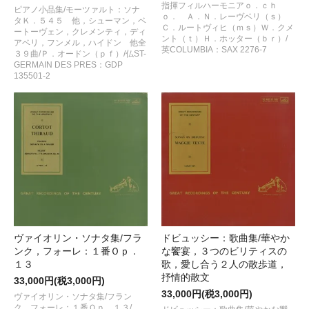
指揮フィルハーモニアｏ．ｃｈ
ピアノ小品集/モーツァルト：ソナ
ｏ． Ａ．Ｎ．レーヴベリ（ｓ）
タＫ．５４５ 他，シューマン，ベ
Ｃ．ルートヴィヒ（ｍｓ）Ｗ．クメ
ートーヴェン，クレメンティ，ディ
ント（ｔ）Ｈ．ホッター（ｂｒ）/
アベリ，フンメル，ハイドン 他全
英COLUMBIA：SAX 2276-7
３９曲/Ｐ．オードン（ｐｆ）/仏ST-
GERMAIN DES PRES：GDP
135501-2
ヴァイオリン・ソナタ集/フラ
ドビュッシー：歌曲集/華やか
ンク，フォーレ：１番Ｏｐ．
な饗宴，３つのビリティスの
１３
歌，愛し合う２人の散歩道，
抒情的散文
33,000円(税3,000円)
33,000円(税3,000円)
ヴァイオリン・ソナタ集/フラン
ク，フォーレ：１番Ｏｐ．１３/