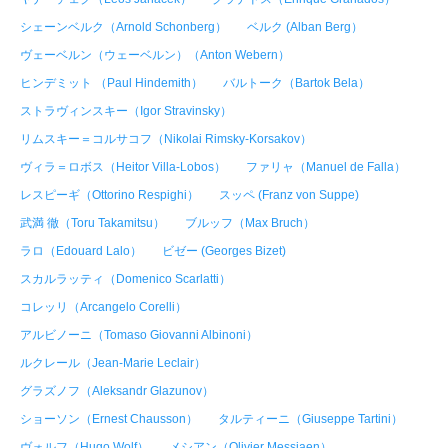
シェーンベルク（Arnold Schonberg）
ベルク (Alban Berg）
ヴェーベルン（ウェーベルン）（Anton Webern）
ヒンデミット （Paul Hindemith）
バルトーク（Bartok Bela）
ストラヴィンスキー（Igor Stravinsky）
リムスキー＝コルサコフ（Nikolai Rimsky-Korsakov）
ヴィラ＝ロボス（Heitor Villa-Lobos）
ファリャ（Manuel de Falla）
レスピーギ（Ottorino Respighi）
スッペ (Franz von Suppe)
武満 徹（Toru Takamitsu）
ブルッフ（Max Bruch）
ラロ（Edouard Lalo）
ビゼー (Georges Bizet)
スカルラッティ（Domenico Scarlatti）
コレッリ（Arcangelo Corelli）
アルビノーニ（Tomaso Giovanni Albinoni）
ルクレール（Jean-Marie Leclair）
グラズノフ（Aleksandr Glazunov）
ショーソン（Ernest Chausson）
タルティーニ（Giuseppe Tartini）
ヴォルフ（Hugo Wolf）
メシアン（Olivier Messiaen）