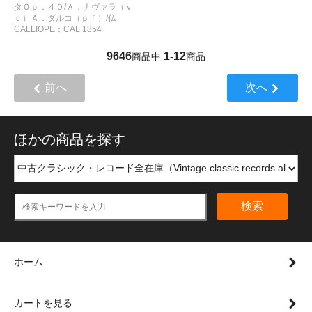
タＯｐ．４０/Ａ．ナヴァラ（ｖ
ｃ）Ａ．ダルコ（ｐｆ）/仏
CALLIOPE：CAL 1854
9646
1
12
商品中
-
商品
前へ
次へ
ほかの商品を探す
検索
ホーム
カートを見る