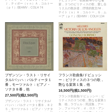
ドビュッシー：歌曲集/華やかな饗
Ｊ．ティボー（ｖｎ）Ａ．コルトー
宴，３つのビリティスの歌，愛し合
（ｐｆ）/英HMV：COLH 74
う２人の散歩道，抒情的散文/Ｍ．
テイト（ｓ）Ａ．コルトー，Ｇ．ム
ーア（ｐｆ）/英HMV：COLH 134
ブザンソン・ラスト・リサイ
フランス歌曲集/ドビュッシ
タル/バッハ：パルティータ１
ー：ビリティスの３つの歌，
番，モーツァルト：ピアノ・
艶なる宴第１集，他
ソナタ８番，他
16,500円(税1,500円)
27,500円(税2,500円)
フランス歌曲集/ドビュッシー：ビ
リティスの３つの歌，艶なる宴第１
ブザンソン・ラスト・リサイタル/
集 他，ラヴェル：民謡集，アー
バッハ：パルティータ１番Ｂ．８２
ン，フォーレ/Ｖ．ｄ．ロス・アン
５，モーツァルト：ピアノ・ソナタ