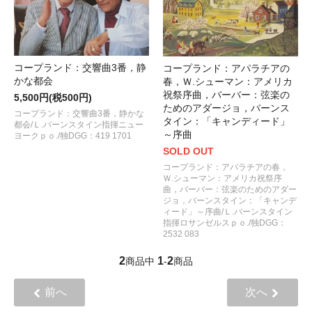
コープランド：交響曲3番，静
コープランド：アパラチアの
かな都会
春，Ｗ.シューマン：アメリカ
祝祭序曲，バーバー：弦楽の
5,500円(税500円)
ためのアダージョ，バーンス
コープランド：交響曲3番，静かな
タイン：「キャンディード」
都会/Ｌ.バーンスタイン指揮ニュー
～序曲
ヨークｐｏ./独DGG：419 1701
SOLD OUT
コープランド：アパラチアの春，
Ｗ.シューマン：アメリカ祝祭序
曲，バーバー：弦楽のためのアダー
ジョ，バーンスタイン：「キャンデ
ィード」～序曲/Ｌ.バーンスタイン
指揮ロサンゼルスｐｏ./独DGG：
2532 083
2
1
2
商品中
-
商品
前へ
次へ