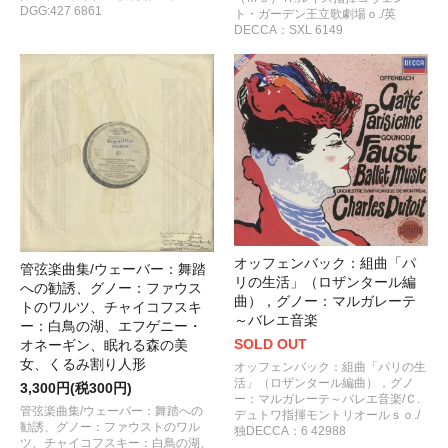
DGG:427 6861
ト・ガーデン王立歌劇場ｏ./英
DECCA：SXL 6149
オッフェンバック：組曲「パ
管弦楽曲集/ウェーバー：舞踏
リの生活」（ロザンタール編
への勧誘、グノー：ファウス
曲），グノー：マルガレーテ
トのワルツ、チャイコフスキ
～バレエ音楽
ー：白鳥の湖、エフゲニー・
SOLD OUT
オネーギン、眠れる森の美
女、くるみ割り人形
オッフェンバック：組曲「パリの生
活」（ロザンタール編曲），グノ
3,300円(税300円)
ー：マルガレーテ～バレエ音楽/Ｃ.
管弦楽曲集/ウェーバー：舞踏への
デュトワ指揮モントリオールｓｏ./
勧誘、グノー：ファウストのワル
独DECCA：6 42988
ツ、チャイコフスキー：白鳥の湖、