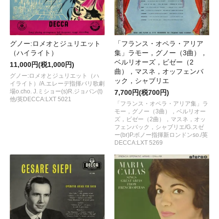
グノー:ロメオとジュリエット
「フランス・オペラ・アリア
（ハイライト）
集」ラモー，グノー（3曲），
ベルリオーズ，ビゼー（2
11,000円(税1,000円)
曲），マスネ，オッフェンバ
グノー:ロメオとジュリエット（ハ
ック，シャブリエ
イライト）/A.エレーデ指揮パリ歌劇
場o.cho. J.ミショー(s)R.ジョバン(t)
7,700円(税700円)
他/英DECCA:LXT 5021
「フランス・オペラ・アリア集」ラ
モー，グノー（3曲），ベルリオー
ズ，ビゼー（2曲），マスネ，オッ
フェンバック，シャブリエ/G.スゼ
ー(br)P.ボノー指揮新ロンドンso./英
DECCA:LXT 5269