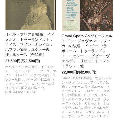
オペラ・アリア集/魔笛，イド
Grand Opera Gala/モーツァル
メネオ，トゥーランドット，
ト:ドン・ジョヴァンニ，フィ
タイス，マノン，ミレイユ，
ガロの結婚，プッチーニ:ラ・
ホフマン物語，ユグノー教
ボエーム，トゥーランドッ
徒，ルイーズ（全11曲）
ト，ロッシーニ，ビゼー，ヴ
ェルディ，リヒャルト・シュ
27,500円(税2,500円)
トラウス，他
オペラ・アリア集/魔笛，イドメネ
オ，トゥーランドット，タイス，マ
22,000円(税2,000円)
ノン，ミレイユ，ホフマン物語，ユ
Grand Opera Gala/モーツァルト:ド
グノー教徒，ルイーズ（全11曲）/
ン・ジョヴァンニ，フィガロの結
Ｊ.ミショー（ｓ）Ｇ.プレートル指
婚，プッチーニ:ラ・ボエーム，ト
揮フランス国立歌劇場ｏ./仏
ゥーランドット，ロッシーニ:セビ
COLUMBIA:FCX 904
リアの理髪師，ビゼー:カルメン，
ヴェルディ:ファルスタッフ，グノ
ー:ファウスト，リヒャルト・シュ
トラウス:ばらの騎士，他/Ｍ.カラ
ス，Ｖ.ｄ.ロス・ロサンヘレス，Ｅ.
シュヴァルツコップ（ｓ）Ｎ.ゲッ