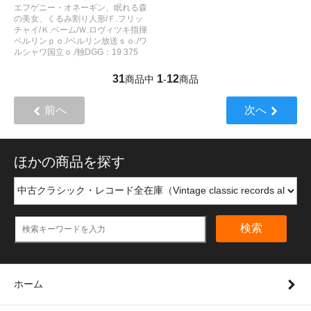
エフゲニー・オネーギン、眠れる森
の美女、くるみ割り人形/Ｆ.フリッ
チャイ/Ｋ.ベーム/Ｗ.ロヴィツキ指揮
ベルリンｐｏ./ベルリン放送ｓｏ./ワ
ルシャワ国立ｏ./独DGG：19 375
31
1
12
商品中
-
商品
前へ
次へ
ほかの商品を探す
検索
ホーム