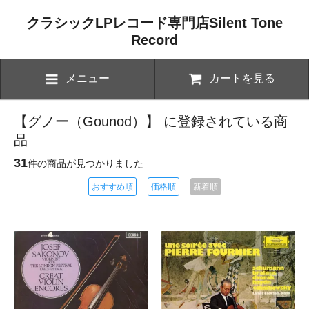
クラシックLPレコード専門店Silent Tone
Record
メニュー
カートを見る
【グノー（Gounod）】 に登録されている商
品
31
件の商品が見つかりました
おすすめ順
価格順
新着順