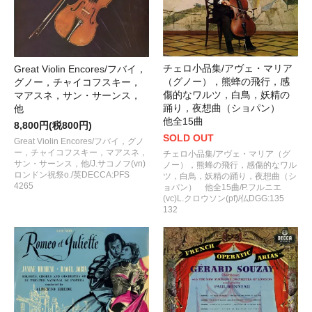
チェロ小品集/アヴェ・マリア
Great Violin Encores/フバイ，
（グノー），熊蜂の飛行，感
グノー，チャイコフスキー，
傷的なワルツ，白鳥，妖精の
マアスネ，サン・サーンス，
踊り，夜想曲（ショパン）
他
他全15曲
8,800円(税800円)
SOLD OUT
Great Violin Encores/フバイ，グノ
ー，チャイコフスキー，マアスネ，
チェロ小品集/アヴェ・マリア（グ
サン・サーンス，他/J.サコノフ(vn)
ノー），熊蜂の飛行，感傷的なワル
ロンドン祝祭o./英DECCA:PFS
ツ，白鳥，妖精の踊り，夜想曲（シ
4265
ョパン） 他全15曲/P.フルニエ
(vc)L.クロウソン(pf)/仏DGG:135
132