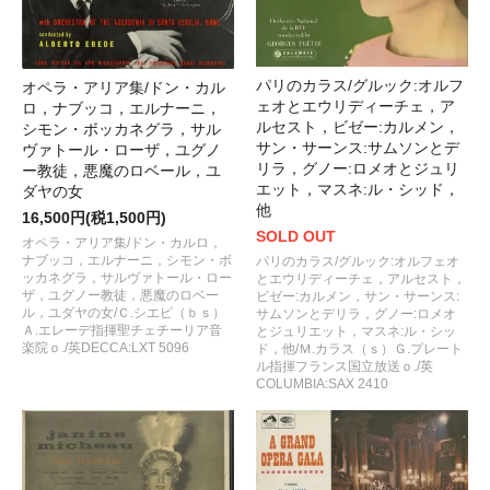
パリのカラス/グルック:オルフ
オペラ・アリア集/ドン・カル
ェオとエウリディーチェ，ア
ロ，ナブッコ，エルナーニ，
ルセスト，ビゼー:カルメン，
シモン・ボッカネグラ，サル
サン・サーンス:サムソンとデ
ヴァトール・ローザ，ユグノ
リラ，グノー:ロメオとジュリ
ー教徒，悪魔のロベール，ユ
エット，マスネ:ル・シッド，
ダヤの女
他
16,500円(税1,500円)
SOLD OUT
オペラ・アリア集/ドン・カルロ，
ナブッコ，エルナーニ，シモン・ボ
パリのカラス/グルック:オルフェオ
ッカネグラ，サルヴァトール・ロー
とエウリディーチェ，アルセスト，
ザ，ユグノー教徒，悪魔のロベー
ビゼー:カルメン，サン・サーンス:
ル，ユダヤの女/Ｃ.シエピ（ｂｓ）
サムソンとデリラ，グノー:ロメオ
Ａ.エレーデ指揮聖チェチーリア音
とジュリエット，マスネ:ル・シッ
楽院ｏ./英DECCA:LXT 5096
ド，他/Ｍ.カラス（ｓ）Ｇ.プレート
ル指揮フランス国立放送ｏ./英
COLUMBIA:SAX 2410