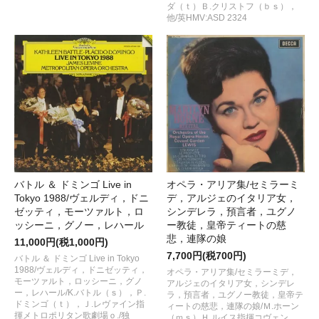
ダ（ｔ）Ｂ.クリストフ（ｂｓ），
他/英HMV:ASD 2324
バトル ＆ ドミンゴ Live in
オペラ・アリア集/セミラーミ
Tokyo 1988/ヴェルディ，ドニ
デ，アルジェのイタリア女，
ゼッティ，モーツァルト，ロ
シンデレラ，預言者，ユグノ
ッシーニ，グノー，レハール
ー教徒，皇帝ティートの慈
悲，連隊の娘
11,000円(税1,000円)
7,700円(税700円)
バトル ＆ ドミンゴ Live in Tokyo
1988/ヴェルディ，ドニゼッティ，
オペラ・アリア集/セミラーミデ，
モーツァルト，ロッシーニ，グノ
アルジェのイタリア女，シンデレ
ー，レハール/K.バトル（ｓ），Ｐ.
ラ，預言者，ユグノー教徒，皇帝テ
ドミンゴ（ｔ），Ｊ.レヴァイン指
ィートの慈悲，連隊の娘/Ｍ.ホーン
揮メトロポリタン歌劇場ｏ./独
（ｍｓ）Ｈ.ルイス指揮コヴェン