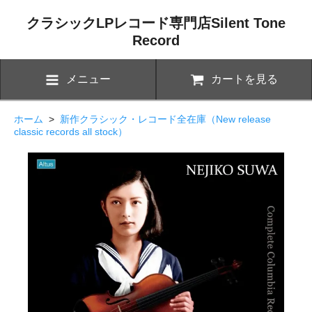
クラシックLPレコード専門店Silent Tone
Record
メニュー
カートを見る
ホーム
>
新作クラシック・レコード全在庫（New release
classic records all stock）