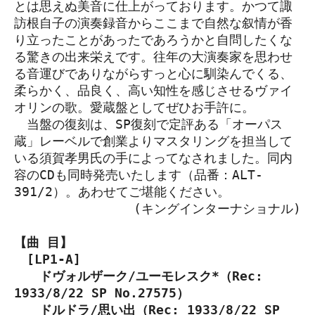
とは思えぬ美音に仕上がっております。かつて諏
訪根自子の演奏録音からここまで自然な叙情が香
り立ったことがあったであろうかと自問したくな
る驚きの出来栄えです。往年の大演奏家を思わせ
る音運びでありながらすっと心に馴染んでくる、
柔らかく、品良く、高い知性を感じさせるヴァイ
オリンの歌。愛蔵盤としてぜひお手許に。
当盤の復刻は、SP復刻で定評ある「オーパス
蔵」レーベルで創業よりマスタリングを担当して
いる須賀孝男氏の手によってなされました。同内
容のCDも同時発売いたします（品番：ALT-
391/2）。あわせてご堪能ください。
(キングインターナショナル)
【曲 目】
[LP1-A]
ドヴォルザーク/ユーモレスク*（Rec:
1933/8/22 SP No.27575）
ドルドラ/思い出（Rec: 1933/8/22 SP