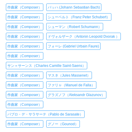
作曲家（Composer）
バッハ (Johann Sebastian Bach)
作曲家（Composer）
シューベルト（Franz Peter Schubert）
作曲家（Composer）
シューマン（Robert Schumann）
作曲家（Composer）
ドヴォルザーク（Antonin Leopold Dvorak ）
作曲家（Composer）
フォーレ (Gabriel Urbain Faure)
作曲家（Composer）
サン＝サーンス（Charles Camille Saint-Saens）
作曲家（Composer）
マスネ（Jules Massenet）
作曲家（Composer）
ファリャ（Manuel de Falla）
作曲家（Composer）
グラズノフ（Aleksandr Glazunov）
作曲家（Composer）
パブロ・デ・サラサーテ（Pablo de Sarasate）
作曲家（Composer）
グノー（Gounod）