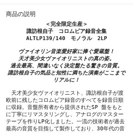
商品の説明
＜完全限定生産＞
諏訪根自子 コロムビア録音全集
ALTLP139/140 モノラル 2LP
ヴァイオリン音楽愛好家に捧ぐ愛蔵盤！
天才美少女ヴァイオリニストの真の姿。
過去最高、間違いなく決定盤たる驚きの音質。
諏訪根自子の気品と知性に満ちた演奏がここまで
リアルに！
天才美少女ヴァイオリニスト、諏訪根自子が渡
欧前に残したコロムビア録音のすべてを録音日順
に収録。音盤所有者から提供されたSP 盤をもと
に丁寧にリマスタリングし、アナログのマスター
テープを作りLP化しました。一流の技術者が過去
最高の音質を目指して製作しており、30年代の音