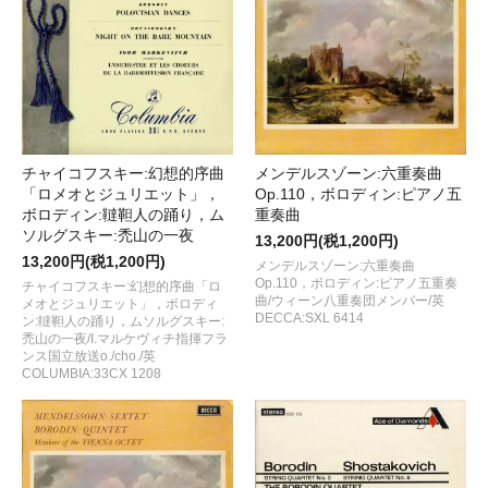
チャイコフスキー:幻想的序曲
メンデルスゾーン:六重奏曲
「ロメオとジュリエット」，
Op.110，ボロディン:ピアノ五
ボロディン:韃靼人の踊り，ム
重奏曲
ソルグスキー:禿山の一夜
13,200円(税1,200円)
13,200円(税1,200円)
メンデルスゾーン:六重奏曲
Op.110，ボロディン:ピアノ五重奏
チャイコフスキー:幻想的序曲「ロ
曲/ウィーン八重奏団メンバー/英
メオとジュリエット」，ボロディ
DECCA:SXL 6414
ン:韃靼人の踊り，ムソルグスキー:
禿山の一夜/I.マルケヴィチ指揮フラ
ンス国立放送o./cho./英
COLUMBIA:33CX 1208