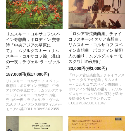
「ロシア管弦楽曲集」チャイ
リムスキー・コルサコフ:スペ
コフスキー:イタリア奇想曲，
イン奇想曲，ボロディン:交響
リムスキー・コルサコフ:スペ
詩「中央アジアの草原に
イン奇想曲，ボロディン:韃靼
て」，ムソルグスキー（リム
人の踊り，ムソルグスキー:モ
スキー・コルサコフ編）:禿山
スクワ川の夜明け
の一夜，ラヴェル:ラ・ヴァル
ス
33,000円(税3,000円)
187,000円(税17,000円)
「ロシア管弦楽曲集」チャイコフス
キー:イタリア奇想曲，リムスキ
リムスキー・コルサコフ:スペイン
ー・コルサコフ:スペイン奇想曲，
奇想曲，ボロディン:交響詩「中央
ボロディン:韃靼人の踊り，ムソル
アジアの草原にて」，ムソルグスキ
グスキー:モスクワ川の夜明け/G.セ
ー（リムスキー・コルサコフ編）:
ル指揮クリーブランドo./英
禿山の一夜，ラヴェル:ラ・ヴァル
COLUMBIA:33CX 1847
ス/A.クリュイタンス指揮フィルハー
モニアo./英COLUMBIA:SAX 2355