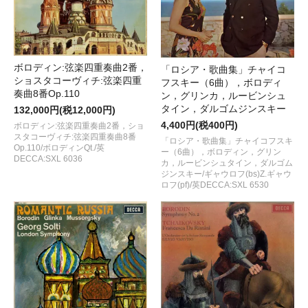
ボロディン:弦楽四重奏曲2番，
「ロシア・歌曲集」チャイコ
ショスタコーヴィチ:弦楽四重
フスキー（6曲），ボロディ
奏曲8番Op.110
ン，グリンカ，ルービンシュ
タイン，ダルゴムジンスキー
132,000円(税12,000円)
4,400円(税400円)
ボロディン:弦楽四重奏曲2番，ショ
スタコーヴィチ:弦楽四重奏曲8番
「ロシア・歌曲集」チャイコフスキ
Op.110/ボロディンQt./英
ー（6曲），ボロディン，グリン
DECCA:SXL 6036
カ，ルービンシュタイン，ダルゴム
ジンスキー/ギャウロフ(bs)Z.ギャウ
ロフ(pf)/英DECCA:SXL 6530