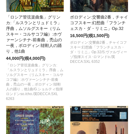
「ロシア管弦楽曲集」グリン
ボロディン:交響曲2番，チャイ
カ:「ルスランとリュドミラ」
コフスキー:幻想曲「フランチ
序曲，ムソルグスキー（リム
ェスカ・ダ・リミニ」Op.32
スキー・コルサコフ編）:ホヴ
16,500円(税1,500円)
ァーンシチナ-前奏曲，禿山の
ボロディン:交響曲2番，チャイコフ
一夜，ボロディン:韃靼人の踊
スキー:幻想曲「フランチェスカ・
り，他1曲
ダ・リミニ」Op.32/S.ヴァルヴィー
ゾ指揮スイス･ロマンドo./英
44,000円(税4,000円)
DECCA:SXL 6352
「ロシア管弦楽曲集」グリンカ:
「ルスランとリュドミラ」序曲，ム
ソルグスキー（リムスキー・コルサ
コフ編）:ホヴァーンシチナ-前奏
曲，禿山の一夜，ボロディン:韃靼
人の踊り，他1曲/G.ショルティ指揮
ロンドンso./cho./英DECCA:SXL
6263