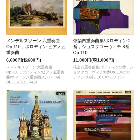
メンデルスゾーン:六重奏曲
弦楽四重奏曲集/ボロディン:2
Op.110，ボロディン:ピアノ五
番，ショスタコーヴィチ:8番
重奏曲
Op.110
6,600円(税600円)
11,000円(税1,000円)
メンデルスゾーン:六重奏曲
弦楽四重奏曲集/ボロディン:2番，シ
Op.110，ボロディン:ピアノ五重奏
ョスタコーヴィチ:8番Op.110/ボロ
曲/ウィーン八重奏団メンバー/英
ディンQt./英DECCA:SDD 156
DECCA:SXL 6414