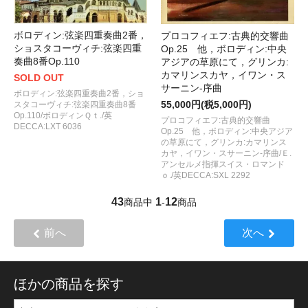
ボロディン:弦楽四重奏曲2番，
プロコフィエフ:古典的交響曲
ショスタコーヴィチ:弦楽四重
Op.25 他，ボロディン:中央
奏曲8番Op.110
アジアの草原にて，グリンカ:
カマリンスカヤ，イワン・ス
SOLD OUT
サーニン-序曲
ボロディン:弦楽四重奏曲2番，ショ
55,000円(税5,000円)
スタコーヴィチ:弦楽四重奏曲8番
Op.110/ボロディンＱｔ./英
プロコフィエフ:古典的交響曲
DECCA:LXT 6036
Op.25 他，ボロディン:中央アジア
の草原にて，グリンカ:カマリンス
カヤ，イワン・スサーニン-序曲/Ｅ.
アンセルメ指揮スイス・ロマンド
ｏ./英DECCA:SXL 2292
43
1
12
商品中
-
商品
前へ
次へ
ほかの商品を探す