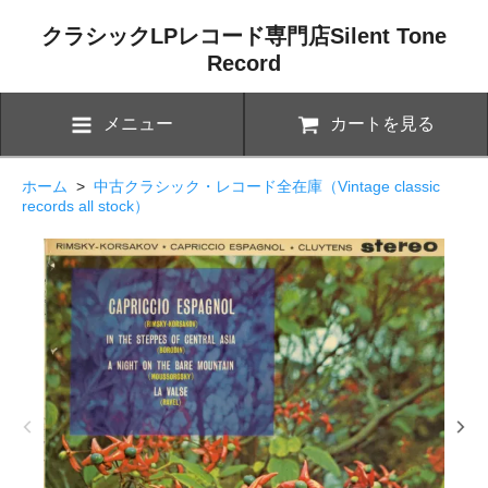
クラシックLPレコード専門店Silent Tone
Record
メニュー
カートを見る
ホーム
>
中古クラシック・レコード全在庫（Vintage classic
records all stock）