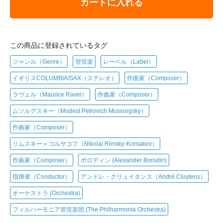
カートに入れる
この商品に登録されているタグ
ジャンル（Genre）
管弦楽
レーベル（Label）
イギリスCOLUMBIA/SAX（ステレオ）
作曲家（Composer）
ラヴェル（Maurice Ravel）
作曲家（Composer）
ムソルグスキー（Modest Petrovich Mussorgsky）
作曲家（Composer）
リムスキー＝コルサコフ（Nikolai Rimsky-Korsakov）
作曲家（Composer）
ボロディン (Alexander Borodin)
指揮者（Conductor）
アンドレ・クリュイタンス（André Cluytens）
オーケストラ (Orchestra)
フィルハーモニア管弦楽団 (The Philharmonia Orchestra)