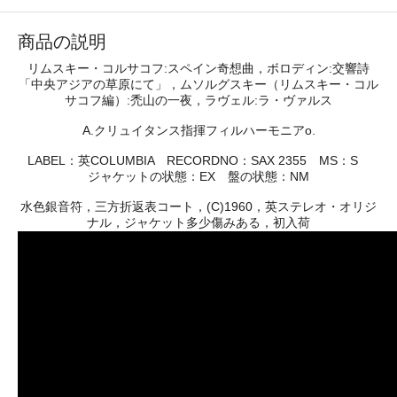
商品の説明
リムスキー・コルサコフ:スペイン奇想曲，ボロディン:交響詩
「中央アジアの草原にて」，ムソルグスキー（リムスキー・コル
サコフ編）:禿山の一夜，ラヴェル:ラ・ヴァルス
A.クリュイタンス指揮フィルハーモニアo.
LABEL：英COLUMBIA RECORDNO：SAX 2355 MS：S
ジャケットの状態：EX 盤の状態：NM
水色銀音符，三方折返表コート，(C)1960，英ステレオ・オリジ
ナル，ジャケット多少傷みある，初入荷