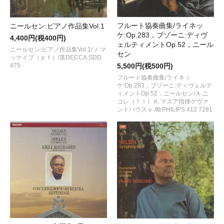
フルート協奏曲集/ライネッ
ニールセン:ピアノ作品集Vol.1
ケ:Op.283，ブゾーニ:ディヴ
4,400円(税400円)
ェルティメントOp.52，ニール
ニールセン:ピアノ作品集Vol.1/Ｊ.マ
セン
ッケイブ（ｐｆ）/英DECCA:SDD
5,500円(税500円)
475
フルート協奏曲集/ライネッ
ケ:Op.283，ブゾーニ:ディヴェルテ
ィメントOp.52，ニールセン/Ａ.ニ
コレ（ｆｌ）Ｋ.マズア指揮ゲヴァ
ントハウスｏ./欧PHILIPS:412 7281