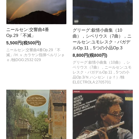
ニールセン:交響曲4番
グリーグ:叙情小曲集（10
Op.29「不滅」
曲），シベリウス（7曲），ニ
ールセン:ユモレスク・バガデ
5,500円(税500円)
ルOp.11，5つの小品Op.3
ニールセン:交響曲4番Op.29「不
8,800円(税800円)
滅」/Ｈ.ｖ.カラヤン指揮ベルリンｐ
ｏ./独DGG:2532 029
グリーグ:叙情小曲集（10曲），シ
ベリウス（7曲），ニールセン:ユモ
レスク・バガデルOp.11，5つの小
品Op.3/Ｎ.ハンセン（ｐｆ）/独
ELECTROLA:2705701