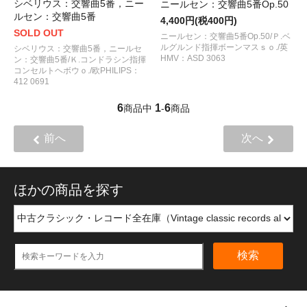
シベリウス：交響曲5番，ニー
ニールセン：交響曲5番Op.50
ルセン：交響曲5番
4,400円(税400円)
SOLD OUT
ニールセン：交響曲5番Op.50/Ｐ.ベ
ルグルンド指揮ボーンマスｓｏ./英
シベリウス：交響曲5番，ニールセ
HMV：ASD 3063
ン：交響曲5番/Ｋ.コンドラシン指揮
コンセルトヘボウｏ./欧PHILIPS：
412 0691
6
1
6
商品中
-
商品
前へ
次へ
ほかの商品を探す
検索