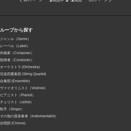
商品中
商品
グループから探す
ジャンル（Genre）
レーベル（Label）
作曲家（Composer）
指揮者（Conductor）
オーケストラ (Orchestra)
弦楽四重奏団 (String Quartet)
合奏団 (Ensemble)
ヴァイオリニスト（Violinist）
ピアニスト（Pianist）
チェリスト（cellist）
歌手（Singer）
その他の器楽奏者（instrumentalist）
合唱団 (Chorus)