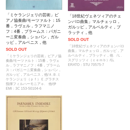
「ミケランジェリの芸術」ピ
「18世紀ヴェネツィアのチェ
アノ協奏曲/モーツァルト：15
ンバロ曲集」マルチェッロ，
番，ラヴェル，ラフマニノ
ガルッピ，アルベルティ，プ
フ：4番，ブラームス：パガニ
ラッティ，他
ーニ変奏曲，ショパン，ガル
SOLD OUT
ッピ，アルベニス，他
「18世紀ヴェネツィアのチェンバロ
SOLD OUT
曲集」マルチェッロ，ガルッピ，ア
ルベルティ，プラッティ，他 /Ｌ.
「ミケランジェリの芸術」ピアノ協
スグリッツィ（ｃｅｍｂ）/仏
奏曲/モーツァルト：15番，ラヴェ
ERATO：STU 70575-7
ル，ラフマニノフ：4番，ブラーム
ス：パガニーニ変奏曲，ショパン，
ガルッピ，アルベニス，他/Ａ.Ｂ.ミ
ケランジェリ（ｐｆ）Ｅ.グラチス
指揮フィルハーモニアｏ. 他/伊
EMI：3C 153-50104-6