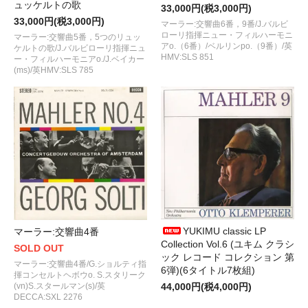
ュッケルトの歌
33,000円(税3,000円)
33,000円(税3,000円)
マーラー:交響曲6番，9番/J.バルビ
ローリ指揮ニュー・フィルハーモニ
マーラー:交響曲5番，5つのリュッ
アo.（6番）/ベルリンpo.（9番）/英
ケルトの歌/J.バルビローリ指揮ニュ
HMV:SLS 851
ー・フィルハーモニアo./J.ベイカー
(ms)/英HMV:SLS 785
YUKIMU classic LP
マーラー:交響曲4番
Collection Vol.6 (ユキム クラシ
SOLD OUT
ック レコード コレクション 第
マーラー:交響曲4番/G.ショルティ指
6弾)(6タイトル7枚組)
揮コンセルトヘボウo. S.スタリーク
44,000円(税4,000円)
(vn)S.スタールマン(s)/英
DECCA:SXL 2276