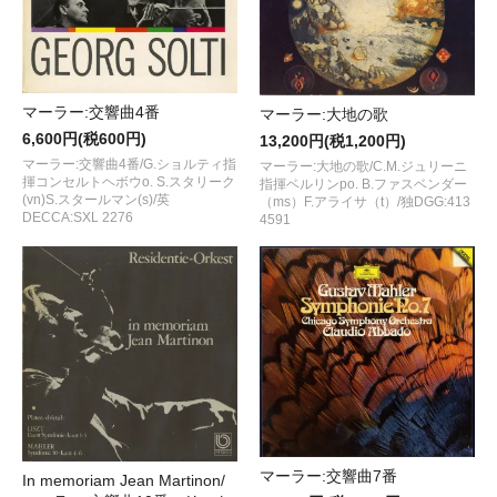
マーラー:交響曲4番
マーラー:大地の歌
6,600円(税600円)
13,200円(税1,200円)
マーラー:交響曲4番/G.ショルティ指
マーラー:大地の歌/C.M.ジュリーニ
揮コンセルトヘボウo. S.スタリーク
指揮ベルリンpo. B.ファスベンダー
(vn)S.スタールマン(s)/英
（ms）F.アライサ（t）/独DGG:413
DECCA:SXL 2276
4591
マーラー:交響曲7番
In memoriam Jean Martinon/