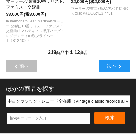
マーラー:交響曲10番，リスト:
22,000円(税2,000円)
ファウスト交響曲
マーラー:交響曲7番/C.アバド指揮シ
カゴso./独DGG:413 7731
33,000円(税3,000円)
In memoriam Jean Martinon/マーラ
ー:交響曲10番，リスト:ファウスト
交響曲/J.マルティノン指揮ハーグ・
レジデンティo./欧プライベー
ト:6812 102-4
218
1
12
商品中
-
商品
前へ
次へ
ほかの商品を探す
検索