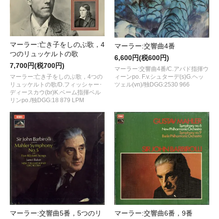
マーラー:亡き子をしのぶ歌，4
マーラー:交響曲4番
つのリュッケルトの歌
6,600円(税600円)
7,700円(税700円)
マーラー:交響曲4番/C.アバド指揮ウ
マーラー:亡き子をしのぶ歌，4つの
ィーンpo. F.v.シュターデ(s)G.ヘッ
リュッケルトの歌/D.フィッシャー･
ツェル(vn)/独DGG:2530 966
ディースカウ(br)K.ベーム指揮ベル
リンpo./独DGG:18 879 LPM
マーラー:交響曲5番，5つのリ
マーラー:交響曲6番，9番