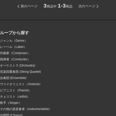
3
1-3
前のページ
次のページ
商品中
商品
グループから探す
ジャンル（Genre）
レーベル（Label）
作曲家（Composer）
指揮者（Conductor）
オーケストラ (Orchestra)
弦楽四重奏団 (String Quartet)
合奏団 (Ensemble)
ヴァイオリニスト（Violinist）
ピアニスト（Pianist）
チェリスト（cellist）
歌手（Singer）
その他の器楽奏者（instrumentalist）
合唱団 (Chorus)