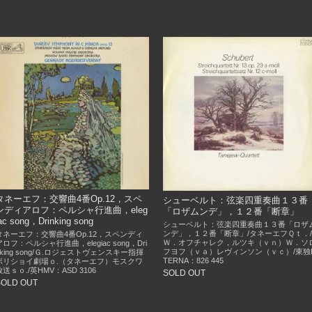
タネーエフ：交響曲4番Op.12，スペ
シューベルト：弦楽四重奏曲１３番
ンディアロフ：ペルシャ行進曲，eleg
「ロザムンデ」，１２番「断章」
ac song，Drinking song
シューベルト：弦楽四重奏曲１３番「ロザ
ンデ」，１２番「断章」/タネーエフＱｔ．/
タネーエフ：交響曲4番Op.12，スペンディ
Ｗ．オフチャレク，ルツキ（ｖｎ）Ｗ．ソ
アロフ：ペルシャ行進曲，elegiac song，Dri
フヨフ（ｖａ）レヴィンソン（ｖｃ）/東独
nking song/Ｇ.ロジェストヴェンスキー指揮
TERNA：826 445
ボリショイ劇場ｏ.（タネーエフ）モスクワ
放送ｓｏ./英HMV：ASD 3106
SOLD OUT
SOLD OUT