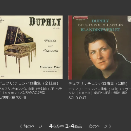
デュフリ:チェンバロ曲集（全11曲）
デュフリ：チェンバロ曲集（13曲）
デュフリ:チェンバロ曲集（全11曲）/Ｆ.ぺテ
デュフリ：チェンバロ曲集（13曲）/Ｂ.ヴ
ィ（ｃｅｍｂ）/仏IRAMAC:6702
ルレ（ｃｅｍｂ）/欧PHILIPS：6504 150
7,700円(税700円)
SOLD OUT
4
1-4
前のページ
次のページ
商品中
商品