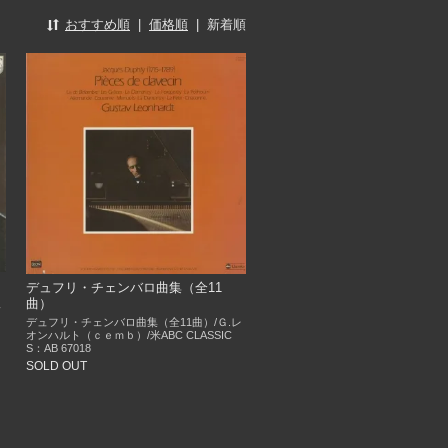
おすすめ順
|
価格順
|
新着順
デュフリ・チェンバロ曲集（全11
曲）
ェ
デュフリ・チェンバロ曲集（全11曲）/Ｇ.レ
オンハルト（ｃｅｍｂ）/米ABC CLASSIC
S：AB 67018
SOLD OUT