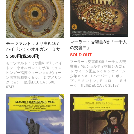
マーラー：交響曲8番「一千人
モーツァルト：ミサ曲K.167，
の交響曲」
ハイドン：小オルガン・ミサ
SOLD OUT
5,500円(税500円)
マーラー：交響曲8番「一千人の交
モーツァルト：ミサ曲K.167，ハイ
響曲」/Ｇ.ショルティ指揮シカゴｓ
ドン：小オルガン・ミサ/Ｋ.ミュン
ｏ.ウィーン国立ｏｃｈｏ.ウィーン
ヒンガー指揮ウィーンｐｏ./ウィー
少年ｃｈｏ.Ｈ.ハーパー，Ｌ.ポッ
ン国立歌劇場ｃｈｏ. Ｅ.アメリン
プ，Ｙ.ミントン，Ｒ.コロ，Ｊ.Ｓ.キ
グ（ｓ） 他/英DECCA：SXL
ーク 他/独DECCA：6 35197
6747