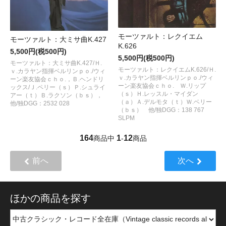
モーツァルト：レクイエム
モーツァルト：大ミサ曲K.427
K.626
5,500円(税500円)
5,500円(税500円)
モーツァルト：大ミサ曲K.427/Ｈ.
モーツァルト：レクイエムK.626/Ｈ.
ｖ.カラヤン指揮ベルリンｐｏ./ウィ
ｖ.カラヤン指揮ベルリンｐｏ./ウィ
ーン楽友協会ｃｈｏ.，Ｂ.ヘンドリ
ーン楽友協会ｃｈｏ. Ｗ.リップ
ックス/Ｊ.ペリー（ｓ）Ｐ.シュライ
（ｓ）Ｈ.レッスル・マイダン
アー（ｔ）Ｂ.ラクソン（ｂｓ），
（ａ）Ａ.デルモタ（ｔ）Ｗ.ベリー
他/独DGG：2532 028
（ｂｓ） 他/独DGG：138 767
SLPM
164
1
12
商品中
-
商品
前へ
次へ
ほかの商品を探す