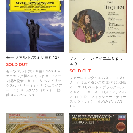
モーツァルト:大ミサ曲K.427
フォーレ：レクイエムＯｐ．
４８
SOLD OUT
SOLD OUT
モーツァルト:大ミサ曲K.427/Ｈ.ｖ.
カラヤン指揮ベルリンｐｏ./ウィー
フォーレ：レクイエムＯｐ．４８/
ン楽友協会ｃｈｏ.，Ｂ.ヘンドリッ
Ａ．クリュイタンス指揮パリ音楽院
クス/Ｊ.ペリー（ｓ）Ｐ.シュライア
ｏ．/エリザベート・ブラッスール
ー（ｔ）Ｂ.ラクソン（ｂｓ），他/
ｃｈｏ． Ｖ．ｄ．ロス・アンヘレ
独DGG:2532 028
ス（ｓ）Ｄ．フィッシャー・ディー
スカウ（ｂｒ），他/仏VSM：AN
107