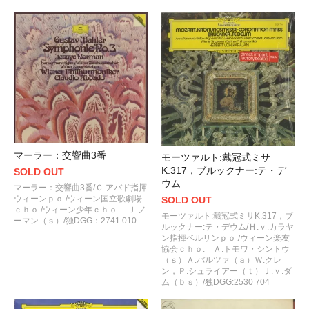
マーラー：交響曲3番
モーツァルト:戴冠式ミサ
K.317，ブルックナー:テ・デ
SOLD OUT
ウム
マーラー：交響曲3番/Ｃ.アバド指揮
ウィーンｐｏ./ウィーン国立歌劇場
SOLD OUT
ｃｈｏ./ウィーン少年ｃｈｏ. Ｊ.ノ
モーツァルト:戴冠式ミサK.317，ブ
ーマン（ｓ）/独DGG：2741 010
ルックナー:テ・デウム/Ｈ.ｖ.カラヤ
ン指揮ベルリンｐｏ./ウィーン楽友
協会ｃｈｏ. Ａ.トモワ・シントウ
（ｓ）Ａ.バルツァ（ａ）Ｗ.クレ
ン，Ｐ.シュライアー（ｔ）Ｊ.ｖ.ダ
ム（ｂｓ）/独DGG:2530 704