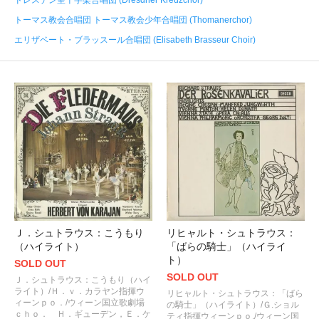
トーマス教会合唱団 トーマス教会少年合唱団 (Thomanerchor)
エリザベート・ブラッスール合唱団 (Elisabeth Brasseur Choir)
Ｊ．シュトラウス：こうもり
リヒャルト・シュトラウス：
（ハイライト）
「ばらの騎士」（ハイライ
ト）
SOLD OUT
SOLD OUT
Ｊ．シュトラウス：こうもり（ハイ
ライト）/Ｈ．ｖ．カラヤン指揮ウ
リヒャルト・シュトラウス：「ばら
ィーンｐｏ．/ウィーン国立歌劇場
の騎士」（ハイライト）/Ｇ.ショル
ｃｈｏ． Ｈ．ギューデン，Ｅ．ケ
ティ指揮ウィーンｐｏ./ウィーン国