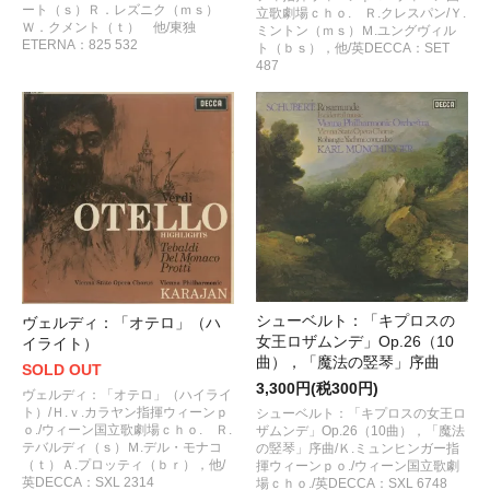
ート（ｓ）Ｒ．レズニク（ｍｓ）
立歌劇場ｃｈｏ. Ｒ.クレスパン/Ｙ.
Ｗ．クメント（ｔ） 他/東独
ミントン（ｍｓ）Ｍ.ユングヴィル
ETERNA：825 532
ト（ｂｓ），他/英DECCA：SET
487
シューベルト：「キプロスの
ヴェルディ：「オテロ」（ハ
女王ロザムンデ」Op.26（10
イライト）
曲），「魔法の竪琴」序曲
SOLD OUT
3,300円(税300円)
ヴェルディ：「オテロ」（ハイライ
ト）/Ｈ.ｖ.カラヤン指揮ウィーンｐ
シューベルト：「キプロスの女王ロ
ｏ./ウィーン国立歌劇場ｃｈｏ. Ｒ.
ザムンデ」Op.26（10曲），「魔法
テバルディ（ｓ）Ｍ.デル・モナコ
の竪琴」序曲/Ｋ.ミュンヒンガー指
（ｔ）Ａ.プロッティ（ｂｒ），他/
揮ウィーンｐｏ./ウィーン国立歌劇
英DECCA：SXL 2314
場ｃｈｏ./英DECCA：SXL 6748