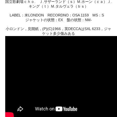
国立歌劇場ｃｈｏ. Ｊ.サザーランド（ｓ）Ｍ.ホーン（ｃａ）Ｊ.
キング（ｔ）Ｍ.タルヴェラ（ｂｓ）
LABEL：米LONDON RECORDNO：OSA 1159 MS：S
ジャケットの状態：EX 盤の状態：NM-
小ロンドン，見開紙，(P)(C)1966，英DECCAはSXL 6233，ジャ
ケット多少傷みある