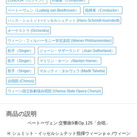
LONDON（ロンドン）
作曲家（Composer）
ベートーヴェン（Ludwig van Beethoven）
指揮者（Conductor）
ハンス・シュミット=イッセルシュテット (Hans Schmidt-Isserstedt)
オーケストラ (Orchestra)
ウィーン・フィルハーモニー管弦楽団 (Wiener Philharmoniker)
歌手（Singer）
ジョーン・サザーランド（Joan Sutherland）
歌手（Singer）
マリリン・ホーン（Marilyn Horne）
歌手（Singer）
マルッティ・タルヴェラ (Martti Talvela)
合唱団 (Chorus)
ウィーン国立歌劇場合唱団 (Vienna State Opera Chorus)
商品の説明
ベートーヴェン:交響曲9番Op.125「合唱」
Ｈ.シュミット・イッセルシュテット指揮ウィーンｐｏ./ウィーン