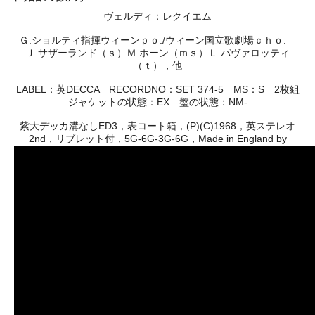
ヴェルディ：レクイエム
Ｇ.ショルティ指揮ウィーンｐｏ./ウィーン国立歌劇場ｃｈｏ.
Ｊ.サザーランド（ｓ）Ｍ.ホーン（ｍｓ）Ｌ.パヴァロッティ
（ｔ），他
LABEL：英DECCA RECORDNO：SET 374-5 MS：S 2枚組
ジャケットの状態：EX 盤の状態：NM-
紫大デッカ溝なしED3，表コート箱，(P)(C)1968，英ステレオ
2nd，リブレット付，5G-6G-3G-6G，Made in England by