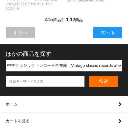
米COLUMBIA:M2 34597
ア(pf)/独ELECTROLA:1C 193-
00054-5
415
1
12
商品中
-
商品
前へ
次へ
ほかの商品を探す
検索
ホーム
カートを見る