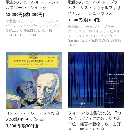
歌曲集/シューベルト，メンデ
歌曲集/シューベルト，ブラー
ルスゾーン，シェック
ムス，リスト，ヴォルフ，リ
ヒャルト・シュトラウス
13,200円(税1,200円)
3,300円(税300円)
歌曲集/シューベルト，メンデルス
ゾーン，シェック/M.シュターダー
歌曲集/シューベルト，ブラーム
(s)K.エンゲル(pf)R.ガル(cl)/独
ス，リスト，ヴォルフ，リヒャル
DGG:19 136 LPEM
ト・シュトラウス/G.バンブリー
(ms)E.ヴェルバ(pf)/独DGG:18 635
LPM
フォーレ:歌曲集/月の光，5つ
リヒャルト・シュトラウス:商
のヴェネツィアの歌，幻の水
人の鑑Op.66，他8曲
平線，無言の贈物，歌，まぼ
3,300円(税300円)
ろし，閉ざされた庭