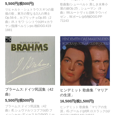
5,500円(税500円)
歌曲集/シューベルト:美しき水車小
屋の娘Op.25，シューマン（9
リヒャルト・シュトラウス:4つの最
曲）/W.ルートヴィヒ(t)M.ラウハイ
後の歌，東方の聖なる3人の博士
ゼン，W.ボーレ(pf)/独DGG:PP
Op.56-6，カプリッチョOp.85（2
71143
曲）/A.トモワ･シントウ(s)H.v.カラ
ヤン指揮ベルリンpo./独DGG:419
1881
ブラームス:ドイツ民謡集（42
ヒンデミット:歌曲集「マリア
曲）
の生涯」
5,500円(税500円)
16,500円(税1,500円)
ブラームス:ドイツ民謡集（42
ヒンデミット:歌曲集「マリアの生
曲）/E.シュヴァルツコプフ(s)D.フ
涯」/G.グールド(pf)R.ロスラック(s)/
ィッシャー･ディースカウ(br)G.ムー