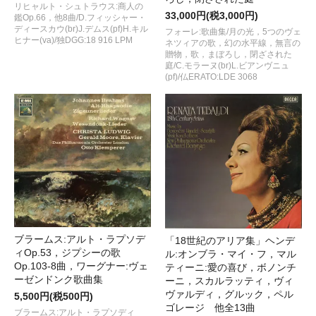
リヒャルト・シュトラウス:商人の
33,000円(税3,000円)
鑑Op.66，他8曲/D.フィッシャー・
ディースカウ(br)J.デムス(pf)H.キル
フォーレ:歌曲集/月の光，5つのヴェ
ヒナー(va)/独DGG:18 916 LPM
ネツィアの歌，幻の水平線，無言の
贈物，歌，まぼろし，閉ざされた
庭/C.モラーヌ(br)L.ビアンヴニュ
(pf)/仏ERATO:LDE 3068
ブラームス:アルト・ラプソデ
「18世紀のアリア集」ヘンデ
ィOp.53，ジプシーの歌
ル:オンブラ・マイ・フ，マル
Op.103-8曲，ワーグナー:ヴェ
ティーニ:愛の喜び，ボノンチ
ーゼンドンク歌曲集
ーニ，スカルラッティ，ヴィ
ヴァルディ，グルック，ペル
5,500円(税500円)
ゴレージ 他全13曲
ブラームス:アルト・ラプソディ