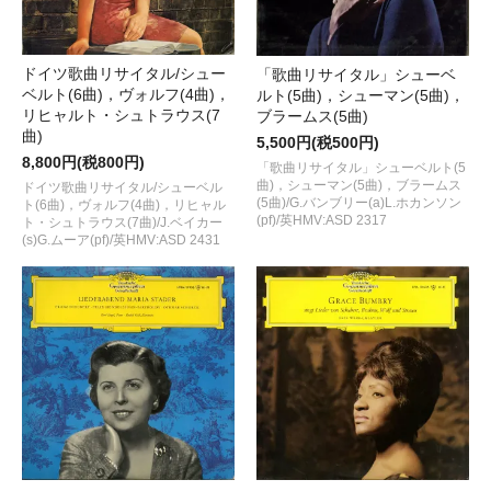
ドイツ歌曲リサイタル/シュー
「歌曲リサイタル」シューベ
ベルト(6曲)，ヴォルフ(4曲)，
ルト(5曲)，シューマン(5曲)，
リヒャルト・シュトラウス(7
ブラームス(5曲)
曲)
5,500円(税500円)
8,800円(税800円)
「歌曲リサイタル」シューベルト(5
曲)，シューマン(5曲)，ブラームス
ドイツ歌曲リサイタル/シューベル
(5曲)/G.バンブリー(a)L.ホカンソン
ト(6曲)，ヴォルフ(4曲)，リヒャル
(pf)/英HMV:ASD 2317
ト・シュトラウス(7曲)/J.ベイカー
(s)G.ムーア(pf)/英HMV:ASD 2431