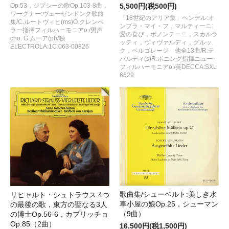
5,500円(税500円)
Op.53，ジプシーの歌Op.103-8曲，
ワーグナー:ヴェーゼンドンク歌曲
「18世紀のアリア集」ヘンデル:オ
集/C.ルートヴィヒ(ms)O.クレンペ
ンブラ・マイ・フ，マルティーニ:
ラー指揮フィルハーモニアo./男声
愛の喜び，ボノンチーニ，スカルラ
cho. G.ムーア(pf)/独
ッティ，ヴィヴァルディ，グルッ
ELECTROLA:1C 063-00826
ク，ペルゴレージ 他全13曲/R.テ
バルディ(s)R.ボニング指揮ニュー･
フィルハーモニアo./英DECCA:SXL
6629
歌曲集/シューベルト:美しき水
リヒャルト・シュトラウス:4つ
車小屋の娘Op.25，シューマン
の最後の歌，東方の聖なる3人
（9曲）
の博士Op.56-6，カプリッチョ
Op.85（2曲）
16,500円(税1,500円)