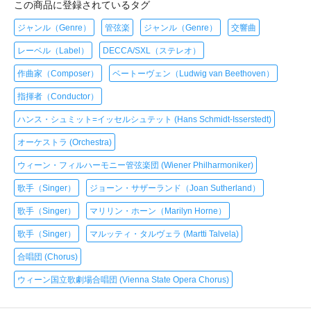
この商品に登録されているタグ
ジャンル（Genre）
管弦楽
ジャンル（Genre）
交響曲
レーベル（Label）
DECCA/SXL（ステレオ）
作曲家（Composer）
ベートーヴェン（Ludwig van Beethoven）
指揮者（Conductor）
ハンス・シュミット=イッセルシュテット (Hans Schmidt-Isserstedt)
オーケストラ (Orchestra)
ウィーン・フィルハーモニー管弦楽団 (Wiener Philharmoniker)
歌手（Singer）
ジョーン・サザーランド（Joan Sutherland）
歌手（Singer）
マリリン・ホーン（Marilyn Horne）
歌手（Singer）
マルッティ・タルヴェラ (Martti Talvela)
合唱団 (Chorus)
ウィーン国立歌劇場合唱団 (Vienna State Opera Chorus)