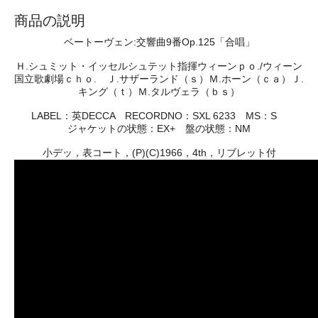
商品の説明
ベートーヴェン:交響曲9番Op.125「合唱」
Ｈ.シュミット・イッセルシュテット指揮ウィーンｐｏ./ウィーン
国立歌劇場ｃｈｏ. Ｊ.サザーランド（ｓ）Ｍ.ホーン（ｃａ）Ｊ.
キング（ｔ）Ｍ.タルヴェラ（ｂｓ）
LABEL：英DECCA RECORDNO：SXL 6233 MS：S
ジャケットの状態：EX+ 盤の状態：NM
小デッ，表コート，(P)(C)1966，4th，リブレット付