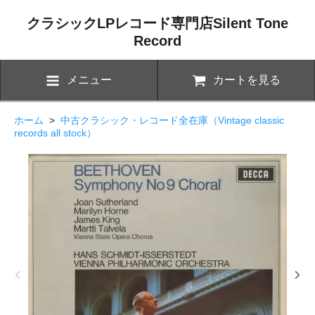
クラシックLPレコード専門店Silent Tone
Record
メニュー
カートを見る
ホーム
>
中古クラシック・レコード全在庫（Vintage classic
records all stock）