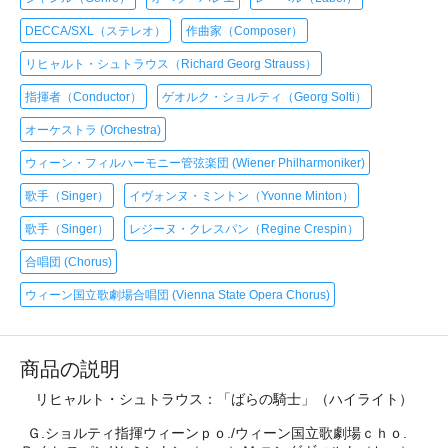
DECCA/SXL（ステレオ）
作曲家（Composer）
リヒャルト・シュトラウス（Richard Georg Strauss）
指揮者（Conductor）
ゲオルク・ショルティ（Georg Solti）
オーケストラ (Orchestra)
ウィーン・フィルハーモニー管弦楽団 (Wiener Philharmoniker)
歌手（Singer）
イヴォンヌ・ミントン（Yvonne Minton）
歌手（Singer）
レジーヌ・クレスパン（Regine Crespin）
合唱団 (Chorus)
ウィーン国立歌劇場合唱団 (Vienna State Opera Chorus)
商品の説明
リヒャルト・シュトラウス：「ばらの騎士」（ハイライト）
Ｇ.ショルティ指揮ウィーンｐｏ./ウィーン国立歌劇場ｃｈｏ.