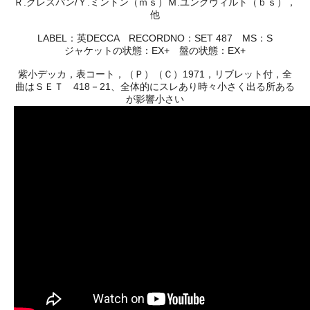
Ｒ.クレスパン/Ｙ.ミントン（ｍｓ）Ｍ.ユングヴィルト（ｂｓ），
他
LABEL：英DECCA RECORDNO：SET 487 MS：S
ジャケットの状態：EX+ 盤の状態：EX+
紫小デッカ，表コート，（Ｐ）（Ｃ）1971，リブレット付，全
曲はＳＥＴ 418－21、全体的にスレあり時々小さく出る所ある
が影響小さい