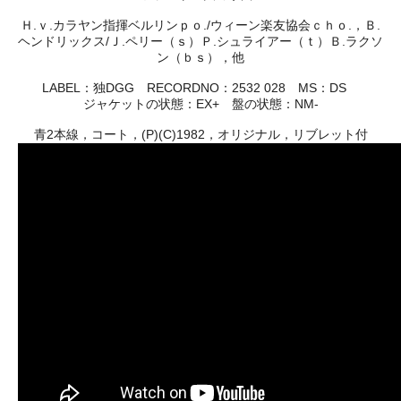
Ｈ.ｖ.カラヤン指揮ベルリンｐｏ./ウィーン楽友協会ｃｈｏ.，Ｂ.
ヘンドリックス/Ｊ.ペリー（ｓ）Ｐ.シュライアー（ｔ）Ｂ.ラクソ
ン（ｂｓ），他
LABEL：独DGG RECORDNO：2532 028 MS：DS
ジャケットの状態：EX+ 盤の状態：NM-
青2本線，コート，(P)(C)1982，オリジナル，リブレット付