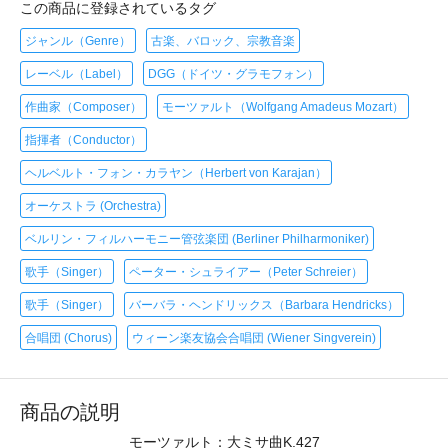
この商品に登録されているタグ
ジャンル（Genre）
古楽、バロック、宗教音楽
レーベル（Label）
DGG（ドイツ・グラモフォン）
作曲家（Composer）
モーツァルト（Wolfgang Amadeus Mozart）
指揮者（Conductor）
ヘルベルト・フォン・カラヤン（Herbert von Karajan）
オーケストラ (Orchestra)
ベルリン・フィルハーモニー管弦楽団 (Berliner Philharmoniker)
歌手（Singer）
ペーター・シュライアー（Peter Schreier）
歌手（Singer）
バーバラ・ヘンドリックス（Barbara Hendricks）
合唱団 (Chorus)
ウィーン楽友協会合唱団 (Wiener Singverein)
商品の説明
モーツァルト：大ミサ曲K.427