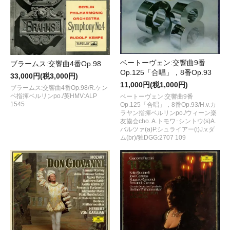
ベートーヴェン:交響曲9番
ブラームス:交響曲4番Op.98
Op.125「合唱」，8番Op.93
33,000円(税3,000円)
11,000円(税1,000円)
ブラームス:交響曲4番Op.98/R.ケン
ペ指揮ベルリンpo./英HMV:ALP
ベートーヴェン:交響曲9番
1545
Op.125「合唱」，8番Op.93/H.v.カ
ラヤン指揮ベルリンpo./ウィーン楽
友協会cho. A.トモワ･シントウ(s)A.
バルツァ(a)P.シュライアー(t)J.v.ダ
ム(br)/独DGG:2707 109