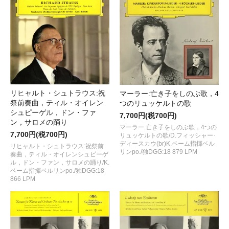
リヒャルト・シュトラウス:祝
マーラー:亡き子をしのぶ歌，4
祭前奏曲，ティル・オイレン
つのリュッケルトの歌
シュピーゲル，ドン・ファ
7,700円(税700円)
ン，サロメの踊り
マーラー:亡き子をしのぶ歌，4つの
7,700円(税700円)
リュッケルトの歌/D.フィッシャー･
ディースカウ(br)K.ベーム指揮ベル
リヒャルト・シュトラウス:祝祭前
リンpo./独DGG:18 879 LPM
奏曲，ティル・オイレンシュピーゲ
ル，ドン・ファン，サロメの踊り/K.
ベーム指揮ベルリンpo./独DGG:18
866 LPM