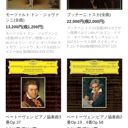
モーツァルト:ドン・ジョヴァ
プッチーニ:トスカ(全曲)
ンニ(全曲)
22,000円(税2,000円)
13,200円(税1,200円)
プッチーニ:トスカ(全曲)/H.v.カラヤ
ン指揮ベルリンpo./ベルリン・ドイ
モーツァルト:ドン・ジョヴァンニ
ツ・オペラcho. K.リッチャレッリ
(全曲)/H.v.カラヤン指揮ベルリン
(s)J.カレーラス(t)R.ライモンディ，
po./ベルリン・ドイツ･オペラcho. A.
F.コレナ(bs)他/独DGG:2707 121
トモワ・シントウ，K.バトル(s)S.レ
イミー(bs) 他/独DGG:419 1791
ベートーヴェン:ピアノ協奏曲3
ベートーヴェン:ピアノ協奏曲2
番Op.37
番Op.19，4番Op.58