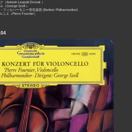
ntonin Leopold Dvorak ）
George Szell ）
ィルハーモニー管弦楽団 (Berliner Philharmoniker)
（Pierre Fournier）
04