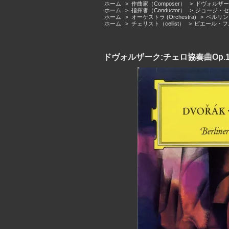
ホーム
>
作曲家（Composer）
>
ドヴォルザーク（A
ホーム
>
指揮者（Conductor）
>
ジョージ・セル（
ホーム
>
オーケストラ (Orchestra)
>
ベルリン・フ
ホーム
>
チェリスト（cellist）
>
ピエール・フルニエ
ドヴォルザーク:チェロ協奏曲Op.1