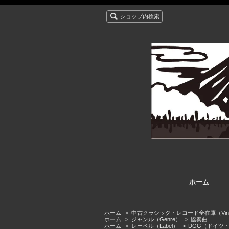
ショップ内検索
ホーム
ホーム
>
中古クラシック・レコード全在庫（Vintage cla
ホーム
>
ジャンル（Genre）
>
協奏曲
ホーム
>
レーベル（Label）
>
DGG（ドイツ