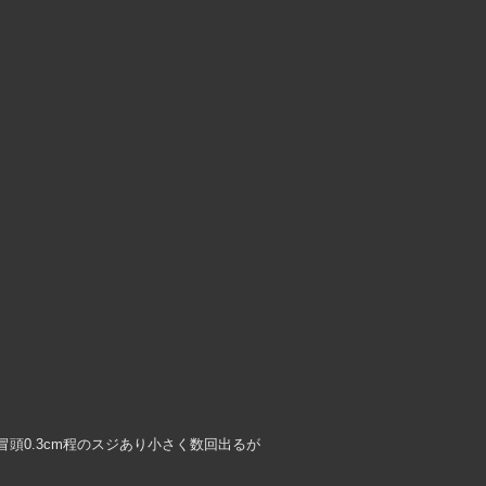
冒頭0.3cm程のスジあり小さく数回出るが