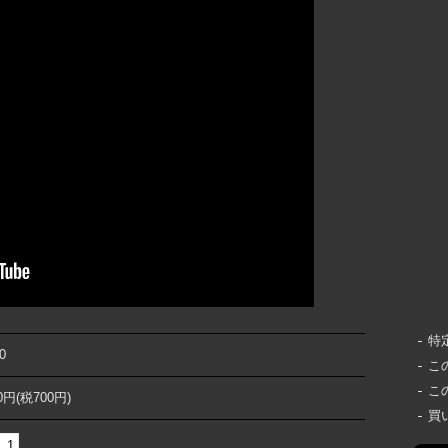
特
0
こ
こ
00円(税700円)
買