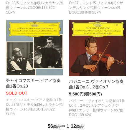
Op.23/S.リヒテル(pf)H.v.カラヤン指
Op.37，ロンド/S.リヒテル(pf)K.ザ
揮ウィーンso./独DGG:138 822
ンデルリング指揮ウィーンso./独
SLPM
DGG:138 848 SLPM
チャイコフスキー:ピアノ協奏
パガニーニ:ヴァイオリン協奏
曲1番Op.23
曲1番Op.6，2番Op.7
SOLD OUT
5,500円(税500円)
チャイコフスキー:ピアノ協奏曲1番
パガニーニ:ヴァイオリン協奏曲1番
Op.23/S.リヒテル(pf)H.v.カラヤン指
Op.6，2番Op.7/S.アシュケナジ
揮ウィーンso./独DGG:138 822
(vn)H.エッサー指揮ウィーンso./独
SLPM
DGG:139 424
56
1
12
商品中
-
商品