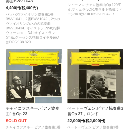
奏曲BWV.1043
シューマン:チェロ協奏曲Op.129/T.
4,400円(税400円)
ｄ.マヒュラ(vc)R.モラルト指揮ウィ
ーンso./欧PHILIPS:S 06042 R
バッハ:ヴァイオリン協奏曲1番
BWV.1041，2番BWV.1042，2つの
ヴァイオリンのための協奏曲
BWV.1043/D.オイストラフ(vn)指揮
ウィーンso.，D&I.オイストラフ
(vn)E.グーセンス指揮ロイヤルpo./
独DGG:138 820
チャイコフスキー:ピアノ協奏
ベートーヴェン:ピアノ協奏曲3
曲1番Op.23
番Op.37，ロンド
SOLD OUT
22,000円(税2,000円)
チャイコフスキー:ピアノ協奏曲1番
ベートーヴェン:ピアノ協奏曲3番