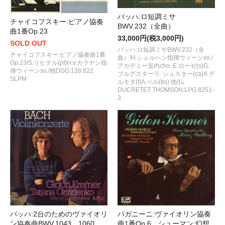
バッハ:ロ短調ミサ
チャイコフスキー:ピアノ協奏
BWV.232（全曲）
曲1番Op.23
33,000円(税3,000円)
SOLD OUT
バッハ:ロ短調ミサBWV.232（全
チャイコフスキー:ピアノ協奏曲1番
曲）/H.シェルヘン指揮ウィーンso./
Op.23/S.リヒテル(pf)H.v.カラヤン指
アカデミー室内cho. E.ローゼ(s)G.
揮ウィーンso./独DGG:138 822
ブルグスターラ･シュスター(ca)A.デ
SLPM
ルモタ(t)A.ペル(bs) 他/仏
DUCRETET THOMSON:LPG 8251-
3
パガニーニ:ヴァイオリン協奏
バッハ:2台のためのヴァイオリ
曲1番Op.6，シューマン:幻想
ン協奏曲BWV.1043，1060，