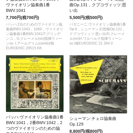
曲Op.131，クプコヴィッツ:思
ヴァイオリン協奏曲1番
い出
BWV.1041
5,500円(税500円)
7,700円(税700円)
パガニーニ:ヴァイオリン協奏曲1番
バッハ:2台のためのヴァイオリン協
Op.6，シューマン:幻想曲Op.131，
奏曲BWV.1043，1060，ヴァイオリ
クプコヴィッツ:思い出/G.クレーメ
ン協奏曲1番BWV.1041/T.グリンデ
ル(vn)H.ワルベルク指揮ウィーン
ンコ，G.クレーメル(vn)指揮ウィー
so./独EURODISC:31 394 0
ンso. I.アールグリム(cemb)/独
EURODISC:28515 KK
バッハ:ヴァイオリン協奏曲1番
シューマン:チェロ協奏曲
BWV.1041，2番BWV.1042，2
Op.129
つのヴァイオリンのための協
8,800円(税800円)