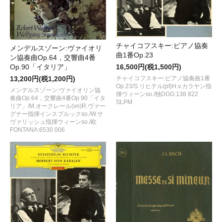
チャイコフスキー:ピアノ協奏
メンデルスゾーン:ヴァイオリ
曲1番Op.23
ン協奏曲Op.64，交響曲4番
16,500円(税1,500円)
Op.90「イタリア」
チャイコフスキー:ピアノ協奏曲1番
13,200円(税1,200円)
Op.23/S.リヒテル(pf)H.v.カラヤン指
メンデルスゾーン:ヴァイオリン協
揮ウィーンso./独DGG:138 822
奏曲Op.64，交響曲4番Op.90「イタ
SLPM
リア」/M.オークレール(vn)R.ヴァー
グナー指揮インスブルックso./W.サ
ヴァリッシュ指揮ウィーンso./欧
FONTANA:6530 006