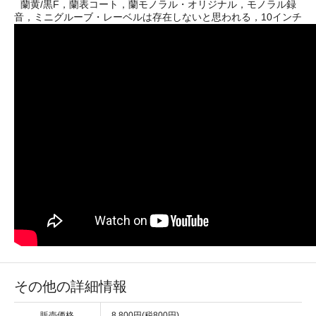
蘭黄/黒F，蘭表コート，蘭モノラル・オリジナル，モノラル録
音，ミニグルーブ・レーベルは存在しないと思われる，10インチ
その他の詳細情報
販売価格
8,800円(税800円)