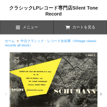
クラシックLPレコード専門店Silent Tone
Record
メニュー
カートを見る
ホーム
>
中古クラシック・レコード全在庫（Vintage classic
records all stock）