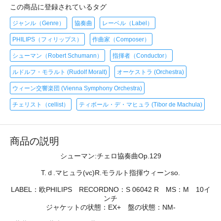
この商品に登録されているタグ
ジャンル（Genre）
協奏曲
レーベル（Label）
PHILIPS（フィリップス）
作曲家（Composer）
シューマン（Robert Schumann）
指揮者（Conductor）
ルドルフ・モラルト (Rudolf Moralt)
オーケストラ (Orchestra)
ウィーン交響楽団 (Vienna Symphony Orchestra)
チェリスト（cellist）
ティボール・デ・マヒュラ (Tibor de Machula)
商品の説明
シューマン:チェロ協奏曲Op.129
T.ｄ.マヒュラ(vc)R.モラルト指揮ウィーンso.
LABEL：欧PHILIPS RECORDNO：S 06042 R MS：M 10イ
ンチ
ジャケットの状態：EX+ 盤の状態：NM-