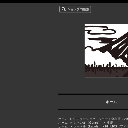
ショップ内検索
ホーム
ホーム
>
中古クラシック・レコード全在庫（Vintage cla
ホーム
>
ジャンル（Genre）
>
器楽
ホーム
>
レーベル（Label）
>
PHILIPS（フ