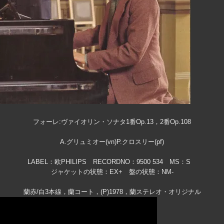
フォーレ:ヴァイオリン・ソナタ1番Op.13，2番Op.108
A.グリュミオー(vn)P.クロスリー(pf)
LABEL：欧PHILIPS RECORDNO：9500 534 MS：S
ジャケットの状態：EX+ 盤の状態：NM-
蘭赤/白3本線，蘭コート，(P)1978，蘭ステレオ・オリジナル