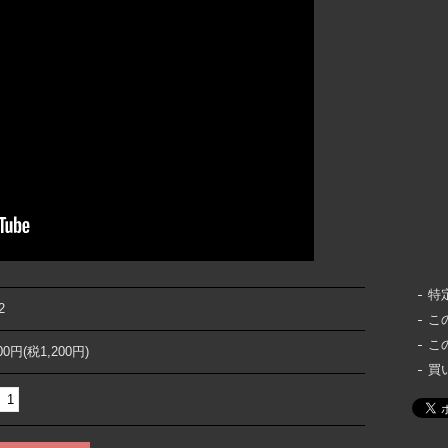
特
2
こ
こ
200円(税1,200円)
買