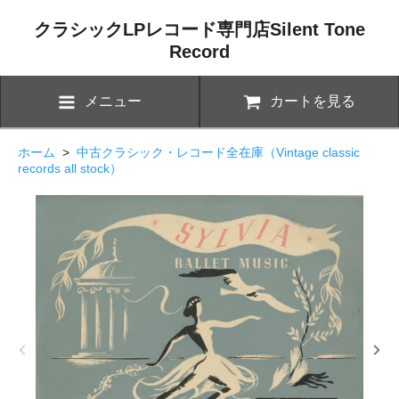
クラシックLPレコード専門店Silent Tone
Record
メニュー
カートを見る
ホーム
>
中古クラシック・レコード全在庫（Vintage classic
records all stock）