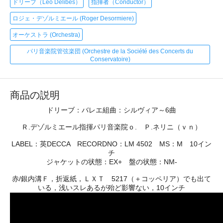
ドリーブ（Leo Delibes）
指揮者（Conductor）
ロジェ・デゾルミエール (Roger Desormiere)
オーケストラ (Orchestra)
パリ音楽院管弦楽団 (Orchestre de la Société des Concerts du
Conservatoire)
商品の説明
ドリーブ：バレエ組曲：シルヴィア～6曲
Ｒ.デゾルミエール指揮パリ音楽院ｏ. Ｐ.ネリニ（ｖｎ）
LABEL：英DECCA RECORDNO：LM 4502 MS：M 10イン
チ
ジャケットの状態：EX+ 盤の状態：NM-
赤/銀内溝Ｆ，折返紙，ＬＸＴ 5217（＋コッペリア）でも出て
いる，浅いスレあるが殆ど影響ない，10インチ