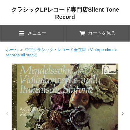
クラシックLPレコード専門店Silent Tone
Record
メニュー
カートを見る
ホーム
>
中古クラシック・レコード全在庫（Vintage classic
records all stock）