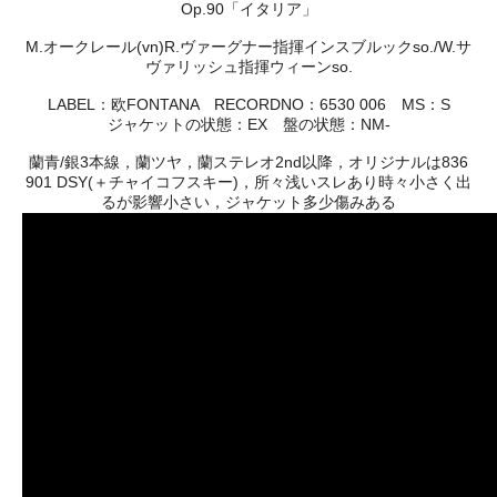
Op.90「イタリア」
M.オークレール(vn)R.ヴァーグナー指揮インスブルックso./W.サ
ヴァリッシュ指揮ウィーンso.
LABEL：欧FONTANA RECORDNO：6530 006 MS：S
ジャケットの状態：EX 盤の状態：NM-
蘭青/銀3本線，蘭ツヤ，蘭ステレオ2nd以降，オリジナルは836
901 DSY(＋チャイコフスキー)，所々浅いスレあり時々小さく出
るが影響小さい，ジャケット多少傷みある